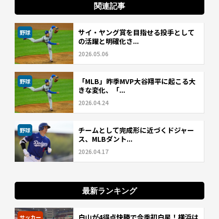
関連記事
サイ・ヤング賞を目指せる投手として
野球
の活躍と明確化さ...
2026.05.06
「MLB」昨季MVP大谷翔平に起こる大
野球
きな変化、「...
2026.04.24
チームとして完成形に近づくドジャー
野球
ス、MLBダント...
2026.04.17
最新ランキング
白山が4得点快勝で今季初白星！横浜は
サッカー