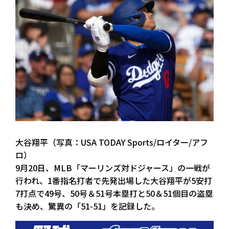
大谷翔平（写真：USA TODAY Sports/ロイター/アフ
ロ）
9月20日、MLB「マーリンズ対ドジャース」の一戦が
行われ、1番指名打者で先発出場した大谷翔平が5安打
7打点で49号、50号＆51号本塁打と50＆51個目の盗塁
も決め、驚異の「51-51」を記録した。