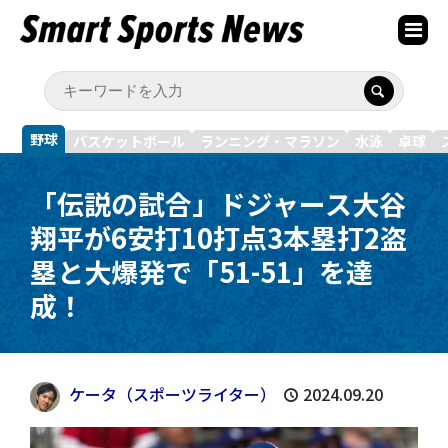
野球
バスケットボール
ランニング・マラソン
水泳
卓球
「伝説の試合」ドジャース大谷
翔平が6安打10打点3本塁打2盗
塁と大爆発で「51-51」を達
成！
ケータ（スポーツライター）
2024.09.20