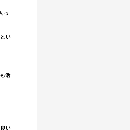
入っ
るとい
ンも活
も良い