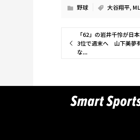
野球
大谷翔平
,
M
「62」の岩井千怜が日
3位で週末へ 山下美夢
な...