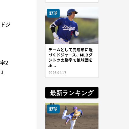
野球
・ドジ
チームとして完成形に近
づくドジャース、MLBダ
ントツの勝率で他球団を
率2
圧...
賞」
2026.04.17
最新ランキング
野球