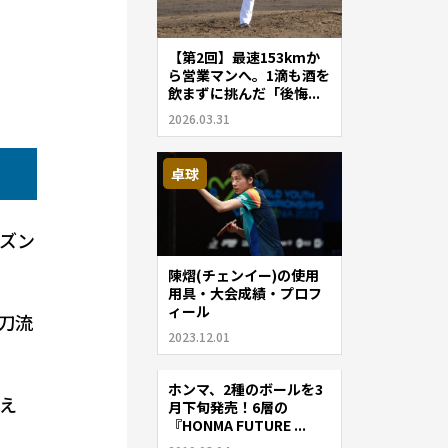
【第2回】最速153kmか
ら営業マンへ。1滴も酒を
飲まずに挑んだ「後悔...
2026.03.31
卓球
ズン
陳熠(チェンイー)の使用
用具・大会成績・プロフ
ィール
刀流
2023.12.01
ホンマ、2種のボールを3
ゴルフ
え
月下旬発売！6層の
『HONMA FUTURE ...