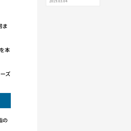
2019.03.04
回ま
を本
シーズ
指の