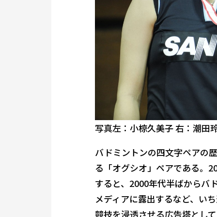
写真左：小椋久美子 右：潮田玲
バドミントンの四文字ペアの
る「オグシオ」ペアである。2
すると、2000年代半ばから
メディアに露出するなど、いち
競技を浸透させる広告塔として