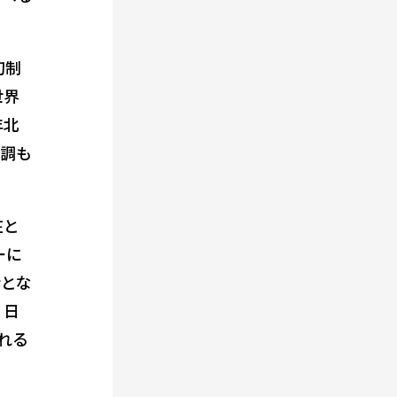
初制
世界
年北
不調も
在と
ーに
会とな
、日
れる