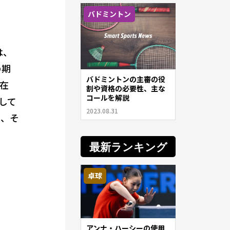
バドミントン
は、
の期
バドミントンの主審の役
在
割や資格の必要性、主な
コールを解説
して
2023.08.31
し、そ
最新ランキング
卓球
アンナ・ハーシーの使用