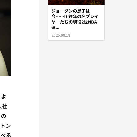
ジョーダンの息子は
今……!? 往年の名プレイ
ヤーたちの現役2世NBA
選...
2025.08.18
によ
入社
々の
ントン
呼べる