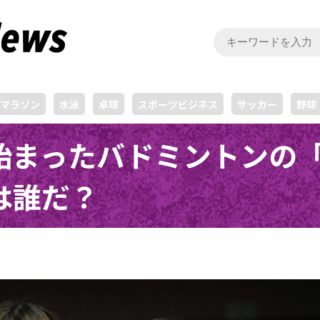
マラソン
水泳
卓球
スポーツビジネス
サッカー
野球
始まったバドミントンの
は誰だ？