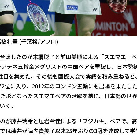
橋礼華 (千葉格/アフロ)
台頭したのが末綱聡子と前田美順による「スエマエ」ペ
勝でアテネ五輪金メダリストの中国ペアを撃破し、日本勢
注目を集めた。その後も国際大会で実績を積み重ねると
ング2位に入り、2012年のロンドン五輪にも出場を果たし
た形となったスエマエペアの活躍を機に、日本勢の世
いく。
のが藤井瑞希と垣岩令佳による「フジカキ」ペアで、
では藤井が陣内貴美子以来25年ぶりの3冠を達成して学