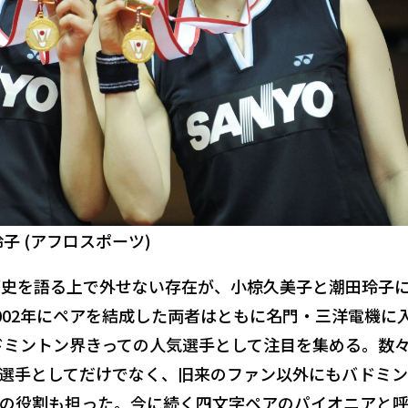
子 (アフロスポーツ)
歴史を語る上で外せない存在が、小椋久美子と潮田玲子
002年にペアを結成した両者はともに名門・三洋電機に
バドミントン界きっての人気選手として注目を集める。数
選手としてだけでなく、旧来のファン以外にもバドミ
の役割も担った。今に続く四文字ペアのパイオニアと