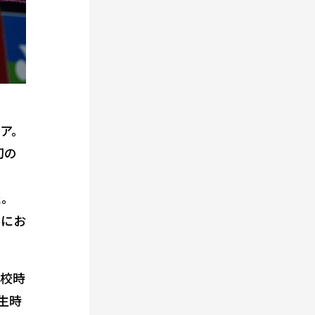
ア。
初の
、
た。
界にお
高校時
生時