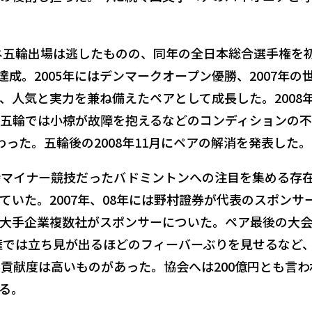
テネ五輪出場は逃したものの、同年の全日本総合選手権を
達成。2005年にはデンマークオープン優勝、2007年の
、人気と実力を兼ね備えたペアとして成長した。2008
五輪では小椋が故障を抱えるなどのコンディションの
った。五輪後の2008年11月にペアの解消を発表した。
時マイナー競技だったバドミントンへの注目を集める存
ていた。2007年、08年には野村證券が代表のスポンサ
大手企業複数社がスポンサーについた。ペア最後の大
手権では立ち見が出るほどのフィーバーぶりを見せるなど
貢献度は高いものがあった。協会へは200億円とも言わ
る。