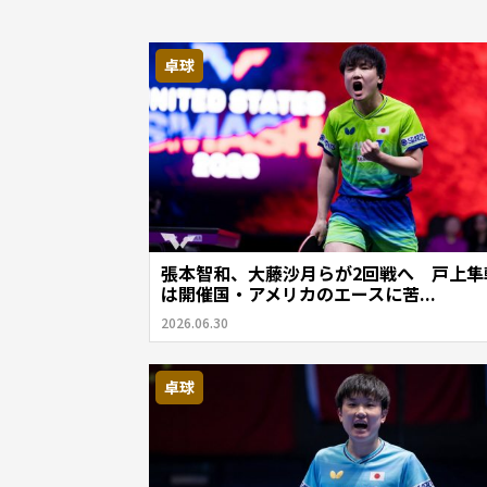
卓球
張本智和、大藤沙月らが2回戦へ 戸上隼
は開催国・アメリカのエースに苦...
2026.06.30
卓球