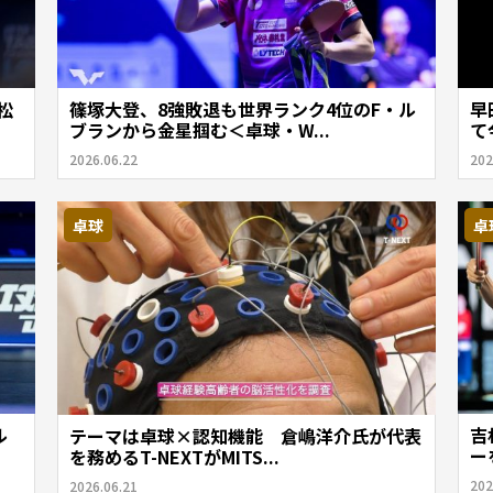
松
篠塚大登、8強敗退も世界ランク4位のF・ル
早
ブランから金星掴む＜卓球・W...
て
2026.06.22
202
卓球
卓
ル
吉
テーマは卓球×認知機能 倉嶋洋介氏が代表
ー
を務めるT-NEXTがMITS...
202
2026.06.21