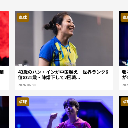
卓球
卓
輔
43歳のハン・インが中国越え 世界ランク6
張
位の21歳・陳熠下して2回戦...
が
2026.06.30
202
卓球
卓