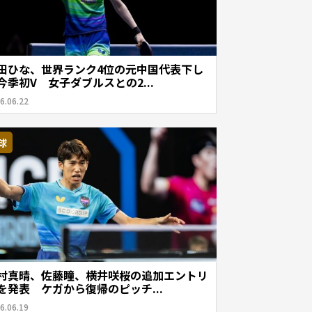
田ひな、世界ランク4位の元中国代表下し
今季初V 女子ダブルスとの2...
6.06.22
球
村真晴、佐藤瞳、横井咲桜の追加エントリ
を発表 ケガから復帰のピッチ...
6.06.19