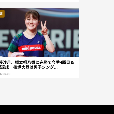
球
藤沙月、橋本帆乃香に完勝で今季4勝目＆
冠達成 篠塚大登は男子シング...
6.06.08