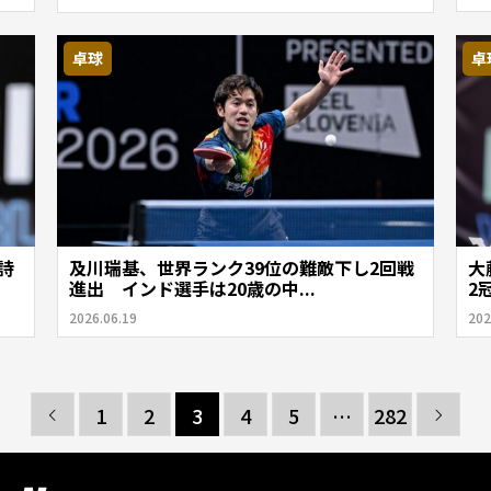
卓球
卓
詩
及川瑞基、世界ランク39位の難敵下し2回戦
大
進出 インド選手は20歳の中...
2
2026.06.19
202
1
2
3
4
5
…
282

