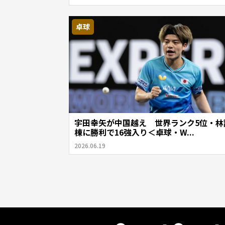
卓球
宇田幸矢が中国越え 世界ランク5位・林
棟に勝利で16強入り＜卓球・W...
2026.06.19