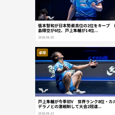
張本智和が日本勢最高位の2位をキープ 
島輝空が6位、戸上隼輔が14位...
2026.06.30
卓球
戸上隼輔が今季初V 世界ランク8位・カ
デラノとの激戦制して大会2冠達...
2026.06.22