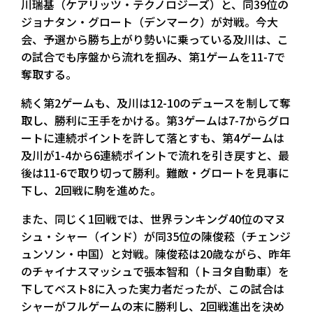
川瑞基（ケアリッツ・テクノロジーズ）と、同39位の
ジョナタン・グロート（デンマーク）が対戦。今大
会、予選から勝ち上がり勢いに乗っている及川は、こ
の試合でも序盤から流れを掴み、第1ゲームを11-7で
奪取する。
続く第2ゲームも、及川は12-10のデュースを制して奪
取し、勝利に王手をかける。第3ゲームは7-7からグロ
ートに連続ポイントを許して落とすも、第4ゲームは
及川が1-4から6連続ポイントで流れを引き戻すと、最
後は11-6で取り切って勝利。難敵・グロートを見事に
下し、2回戦に駒を進めた。
また、同じく1回戦では、世界ランキング40位のマヌ
シュ・シャー（インド）が同35位の陳俊菘（チェンジ
ュンソン・中国）と対戦。陳俊菘は20歳ながら、昨年
のチャイナスマッシュで張本智和（トヨタ自動車）を
下してベスト8に入った実力者だったが、この試合は
シャーがフルゲームの末に勝利し、2回戦進出を決め