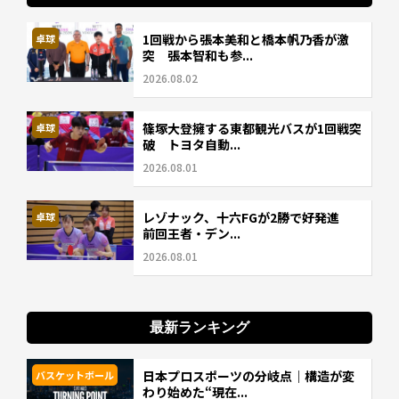
1回戦から張本美和と橋本帆乃香が激
卓球
突 張本智和も参...
2026.08.02
篠塚大登擁する東都観光バスが1回戦突
卓球
破 トヨタ自動...
2026.08.01
レゾナック、十六FGが2勝で好発進
卓球
前回王者・デン...
2026.08.01
最新ランキング
日本プロスポーツの分岐点｜構造が変
バスケットボール
わり始めた“現在...