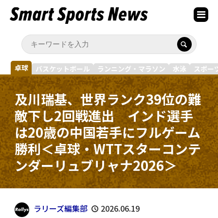
卓球
バスケットボール
ランニング・マラソン
水泳
スポー
及川瑞基、世界ランク39位の難
敵下し2回戦進出 インド選手
は20歳の中国若手にフルゲーム
勝利＜卓球・WTTスターコンテ
ンダーリュブリャナ2026＞
ラリーズ編集部
2026.06.19