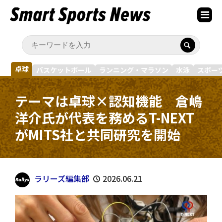
卓球
バスケットボール
ランニング・マラソン
水泳
スポー
テーマは卓球×認知機能 倉嶋
洋介氏が代表を務めるT-NEXT
がMITS社と共同研究を開始
ラリーズ編集部
2026.06.21