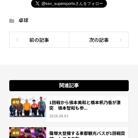
卓球
関連記事
1回戦から張本美和と橋本帆乃香が激
卓球
突 張本智和も参...
2026.08.02
篠塚大登擁する東都観光バスが1回戦突
卓球