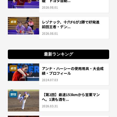
破 トヨタ自動...
2026.08.01
レゾナック、十六FGが2勝で好発進
卓球
前回王者・デン...
2026.08.01
最新ランキング
アンナ・ハーシーの使用用具・大会成
卓球
績・プロフィール
2024.07.03
【第2回】最速153kmから営業マン
野球
へ。1滴も酒を...
2026.03.31