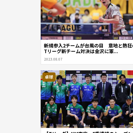
新規参入2チームが台風の目 意地と熱狂
Tリーグ新チーム対決は金沢に軍...
2023.08.07
卓球