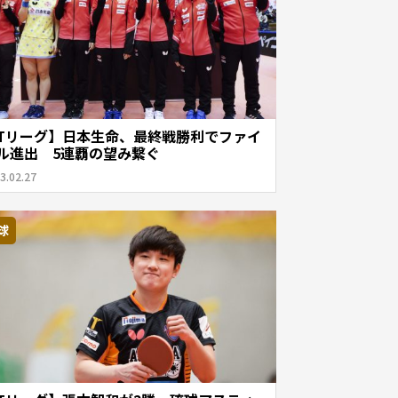
Tリーグ】日本生命、最終戦勝利でファイ
ル進出 5連覇の望み繋ぐ
3.02.27
球