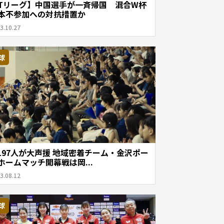
Tリーグ】中国選手が一斉帰国 混合W杯
本不参加への対抗措置か
3.10.27
球
,197人が大声援 地域密着チーム・金沢ポー
ホームマッチ開幕戦は岡...
3.08.12
球