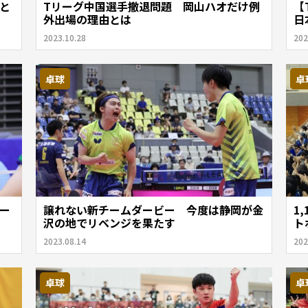
と
Tリーグ中国選手撤退問題 岡山ハオだけ例
【
外出場の理由とは
日
2023.10.28
202
卓球
卓
ー
譲れない新チームダービー 今度は静岡が金
1
沢の地でリベンジを果たす
ト
2023.08.14
202
卓球
卓