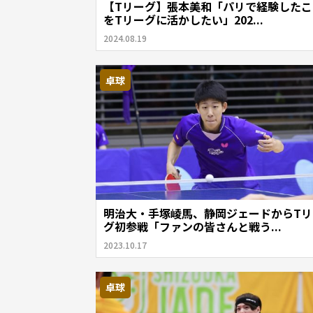
【Tリーグ】張本美和「パリで経験したこ
をTリーグに活かしたい」202...
2024.08.19
卓球
明治大・手塚崚馬、静岡ジェードからTリ
グ初参戦「ファンの皆さんと戦う...
2023.10.17
卓球