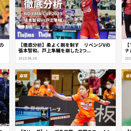
の
【徹底分析】柔よく剛を制す リベンジVの
【
張本智和、戸上隼輔を崩した2つ...
ナ
2023.06.24
202
卓球
卓