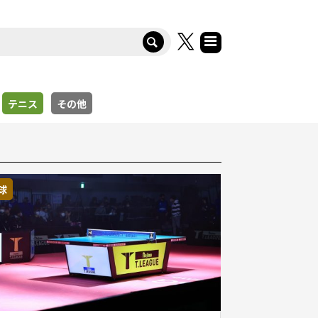
テニス
その他
球