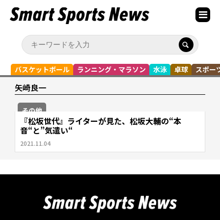
バスケットボール
ランニング・マラソン
水泳
卓球
スポー
矢崎良一
その他
『松坂世代』ライターが見た、松坂大輔の“本
音“と”気遣い“
2021.11.04