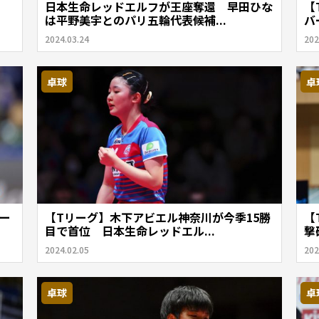
V
日本生命レッドエルフが王座奪還 早田ひな
【
は平野美宇とのパリ五輪代表候補...
バ
2024.03.24
202
卓球
卓
ー
【Tリーグ】木下アビエル神奈川が今季15勝
【
目で首位 日本生命レッドエル...
撃
2024.02.05
202
卓球
卓