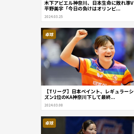
木下アビエル神奈川、日本生命に敗れ準
平野美宇「今日の負けはオリンピ...
2024.03.25
卓球
【Tリーグ】日本ペイント、レギュラーシ
ズン1位のKA神奈川下して最終...
2024.03.08
卓球