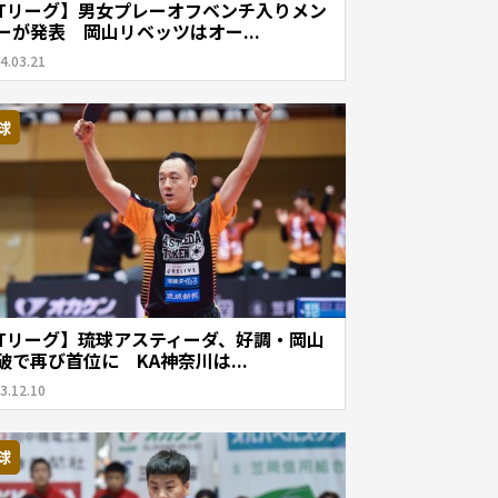
Tリーグ】男女プレーオフベンチ入りメン
ーが発表 岡山リベッツはオー...
4.03.21
球
Tリーグ】琉球アスティーダ、好調・岡山
破で再び首位に KA神奈川は...
3.12.10
球