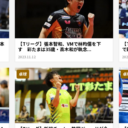
本
【Tリーグ】張本智和、VMで林昀儒を下
【
す 彩たまは35歳・高木和が執念...
で
2023.11.12
202
卓球
卓