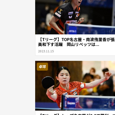
【Tリーグ】TOP名古屋・南波侑里香が張
美和下す活躍 岡山リベッツは...
2023.11.15
卓球