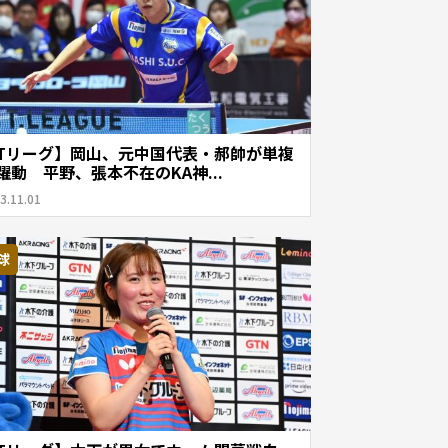
Tリーグ】岡山、元中国代表・郝帥が単複
躍動 平野、張本不在のKA神...
3.11.01
球