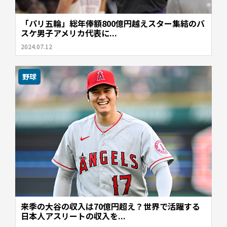
「パリ五輪」総年俸額800億円越えスター集結のバ
スケ男子アメリカ代表に...
2024.07.12
野球
来季の大谷の収入は70億円超え？世界で活躍する
日本人アスリートの収入を...