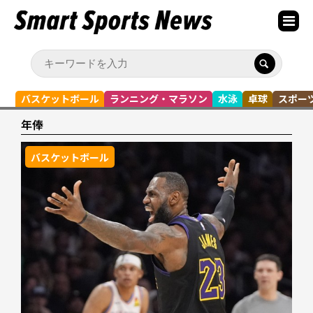
バスケットボール
ランニング・マラソン
水泳
卓球
スポー
年俸
バスケットボール