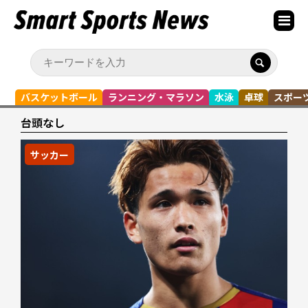
バスケットボール
ランニング・マラソン
水泳
卓球
スポー
台頭なし
サッカー