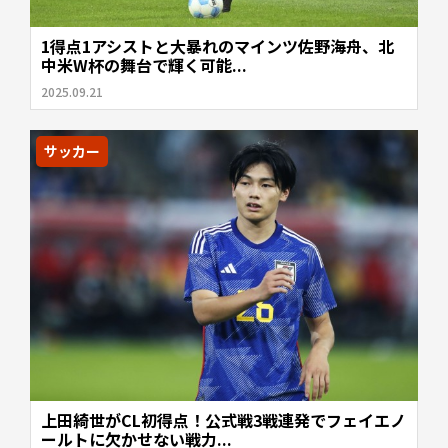
1得点1アシストと大暴れのマインツ佐野海舟、北
中米W杯の舞台で輝く可能...
2025.09.21
サッカー
上田綺世がCL初得点！公式戦3戦連発でフェイエノ
ールトに欠かせない戦力...