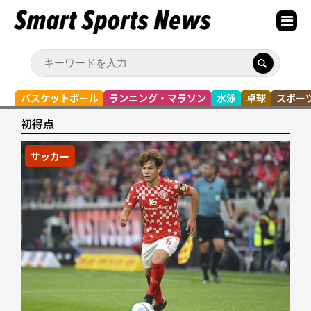
バスケットボール
ランニング・マラソン
水泳
卓球
スポー
初得点
サッカー