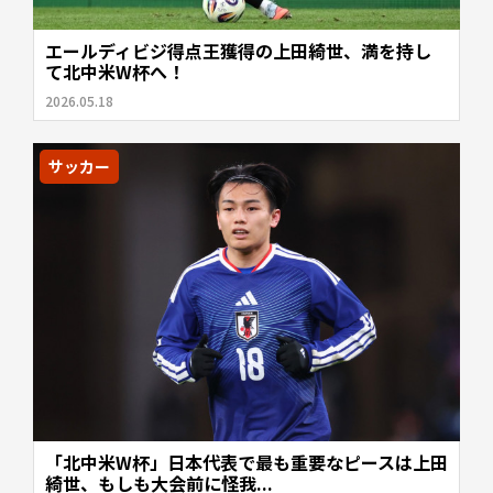
エールディビジ得点王獲得の上田綺世、満を持し
て北中米W杯へ！
2026.05.18
サッカー
「北中米W杯」日本代表で最も重要なピースは上田
綺世、もしも大会前に怪我...