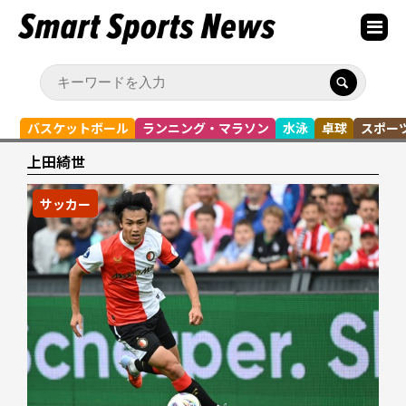
バスケットボール
ランニング・マラソン
水泳
卓球
スポー
上田綺世
サッカー