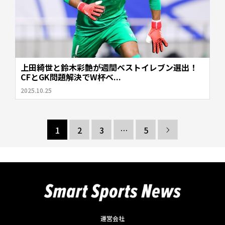
上田綺世と鈴木彩艶が週間ベストイレブン選出！
CFとGK問題解決でW杯ベ...
2025.10.25
1
2
3
…
5

運営会社