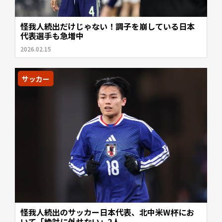
怪我人続出だけじゃない！調子を崩している日本
代表選手も急増中
2026.02.15
サッカー
怪我人続出のサッカー日本代表、北中米W杯にお
いて「絶対に外せない」2人...