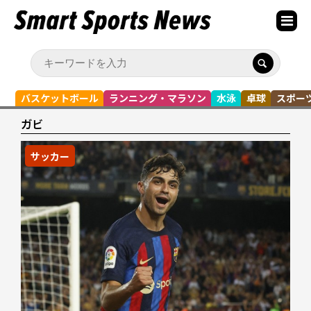
バスケットボール
ランニング・マラソン
水泳
卓球
スポー
ガビ
サッカー