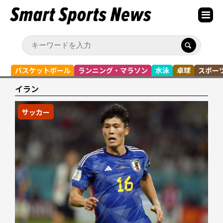
バスケットボール
ランニング・マラソン
水泳
卓球
スポー
イラン
サッカー