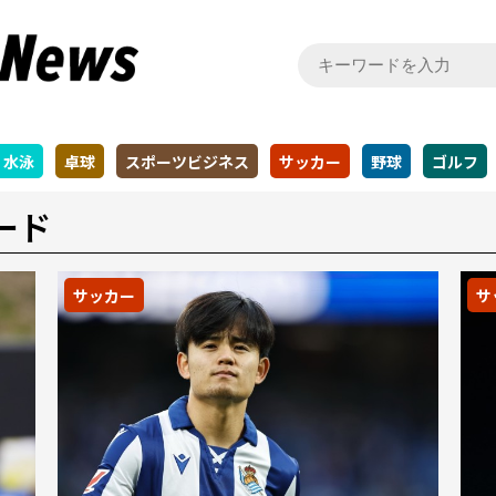
水泳
卓球
スポーツビジネス
サッカー
野球
ゴルフ
ード
サッカー
サ