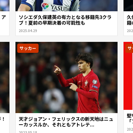
！ア
ソシエダ久保建英の有力となる移籍先3クラ
久
ブ！夏前の早期決着の可能性も
籍
2025.04.29
202
サッカー
サ
堅
得！
天才ジョアン・フェリックスの新天地はニュ
「
ーカッスルか、それともアトレテ...
202
2023.05.18