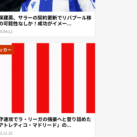
保建英、サラーの契約更新でリバプール移
の可能性なしか！成功がイメー...
5.04.12
ッカー
守速攻でラ・リーガの強豪へと登り詰めた
アトレティコ・マドリード」の...
2.11.22