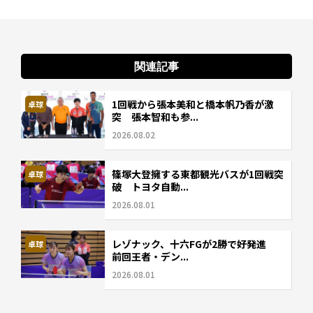
関連記事
1回戦から張本美和と橋本帆乃香が激
卓球
突 張本智和も参...
2026.08.02
篠塚大登擁する東都観光バスが1回戦突
卓球
破 トヨタ自動...
2026.08.01
レゾナック、十六FGが2勝で好発進
卓球
前回王者・デン...
2026.08.01