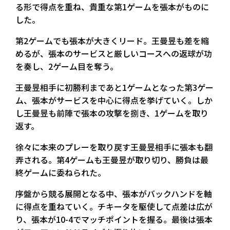
る形で得点を重ね、貴重な第1ゲームを張本がものに
した。
第2ゲームでも張本が大きくリード。王曼昱も差を縮
めるが、張本のサービスと厳しいコースへの返球が功
を奏し、2ゲーム目を奪う。
王曼昱相手に初勝利まであと1ゲームとなった第3ゲー
ム、張本がサービスを中心に得点を挙げていく。しか
し王曼昱も前陣で張本の攻撃を捌き、1ゲームを取り
返す。
徐々に本来のプレーを取り戻す王曼昱相手に張本も翻
弄される。第4ゲームも王曼昱が取り切り、勝負は最
終ゲームに委ねられた。
序盤から競る展開となる中、張本がバックハンドを軸
に得点を重ねていく。チキータを駆使して点差は広が
り、張本が10-4でマッチポイントを握る。最後は張本