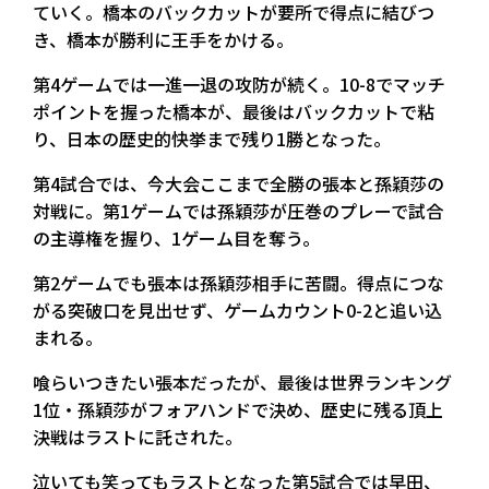
ていく。橋本のバックカットが要所で得点に結びつ
き、橋本が勝利に王手をかける。
第4ゲームでは一進一退の攻防が続く。10-8でマッチ
ポイントを握った橋本が、最後はバックカットで粘
り、日本の歴史的快挙まで残り1勝となった。
第4試合では、今大会ここまで全勝の張本と孫穎莎の
対戦に。第1ゲームでは孫穎莎が圧巻のプレーで試合
の主導権を握り、1ゲーム目を奪う。
第2ゲームでも張本は孫穎莎相手に苦闘。得点につな
がる突破口を見出せず、ゲームカウント0-2と追い込
まれる。
喰らいつきたい張本だったが、最後は世界ランキング
1位・孫穎莎がフォアハンドで決め、歴史に残る頂上
決戦はラストに託された。
泣いても笑ってもラストとなった第5試合では早田、