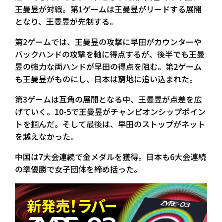
王曼昱が対戦。第1ゲームは王曼昱がリードする展開
となり、王曼昱が先制する。
第2ゲームでは、王曼昱の攻撃に早田がカウンターや
バックハンドの攻撃を軸に得点するが、後半でも王曼
昱の強力な両ハンドが早田の得点を阻む。第2ゲーム
も王曼昱がものにし、日本は窮地に追い込まれた。
第3ゲームは互角の展開となる中、王曼昱が点差を広
げていく。10-5で王曼昱がチャンピオンシップポイン
トを掴んだ。そして最後は、早田のストップがネット
を越えなかった。
中国は7大会連続で金メダルを獲得。日本も6大会連続
の準優勝で女子団体を締め括った。