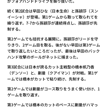
がフォアハンドドライブを振り抜いた。
続く第2試合は早田ひな（日本生命）と孫穎莎（スン
イーシャ）が登場。第1ゲームから取って取られてを
繰り返す。7-7から孫穎莎が連続得点し、孫穎莎が先
制する。
第2ゲームでも拮抗する展開に。孫穎莎がリードを守
りきり、2ゲーム目を取る。後がない早田は第3ゲーム
で取り返したいところだったが、最後は早田のバック
ハンド攻撃のボールがネットに捕まった。
第3試合には日本が誇るカット主戦型の橋本帆乃香
（デンソー）と、蒯曼（クアイマン）が対戦。第1ゲ
ームでは橋本がカットで粘り続け、先制する。
第2ゲームでは蒯曼がコース取りをうまく使い分け、1
ゲームを取り返す。
第3ゲームでは橋本のカットのペースに蒯曼がハマっ