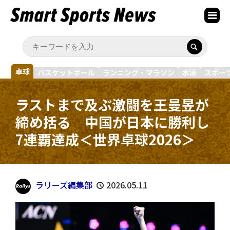
卓球
バスケットボール
ランニング・マラソン
水泳
スポー
ラストまで及ぶ激闘を王曼昱が
締め括る 中国が日本に勝利し
7連覇達成＜世界卓球2026＞
ラリーズ編集部
2026.05.11