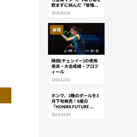
飲まずに挑んだ「後悔...
2026.03.31
卓球
陳熠(チェンイー)の使用
用具・大会成績・プロフ
ィール
2023.12.01
ホンマ、2種のボールを3
ゴルフ
月下旬発売！6層の
『HONMA FUTURE ...
2019.03.04