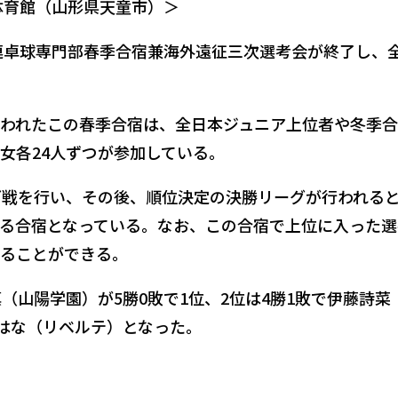
体育館（山形県天童市）＞
体連卓球専門部春季合宿兼海外遠征三次選考会が終了し、
われたこの春季合宿は、全日本ジュニア上位者や冬季
女各24人ずつが参加している。
グ戦を行い、その後、順位決定の決勝リーグが行われる
る合宿となっている。なお、この合宿で上位に入った選
ることができる。
（山陽学園）が5勝0敗で1位、2位は4勝1敗で伊藤詩菜
本はな（リベルテ）となった。