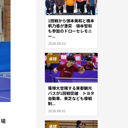
1回戦から張本美和と橋本
帆乃香が激突 張本智和
も参加のドローセレモニ
ー...
2026.08.02
卓球
篠塚大登擁する東都観光
バスが1回戦突破 トヨタ
自動車、東芝なども接戦
制...
2026.08.01
 場
卓球