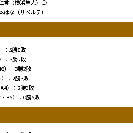
木仁香（横浜隼人）〇
吉本はな（リベルテ）
）：5勝0敗
）：3勝2敗
6）：3勝2敗
6）：2勝3敗
A4）：2勝3敗
・B5）：0勝5敗