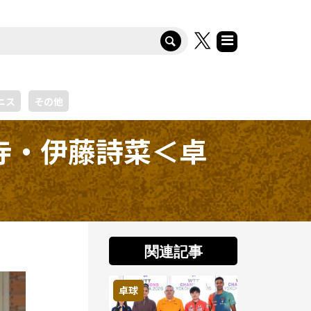
ニス
その他
寺・伊藤詩菜＜卓
関連記事
卓球