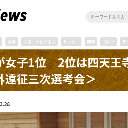
水泳
スポーツビジネス
サッカー
野球
ゴルフ
テ
が女子1位 2位は四天王
外遠征三次選考会＞
3.28