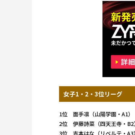
女子1・2・3位リーグ
1位 面手凛（山陽学園・A1）
2位 伊藤詩菜（四天王寺・B2
3位 吉本はな（リベルテ・A3