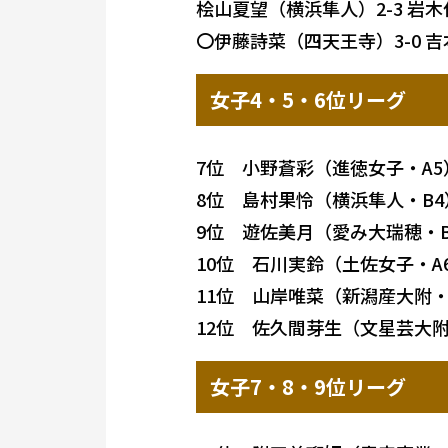
桧山夏望（横浜隼人）2-3 岩
〇伊藤詩菜（四天王寺）3-0 
女子4・5・6位リーグ
7位 小野蒼彩（進徳女子・A5
8位 島村果怜（横浜隼人・B4
9位 遊佐美月（愛み大瑞穂・B
10位 石川実鈴（土佐女子・A
11位 山岸唯菜（新潟産大附・
12位 佐久間芽生（文星芸大附
女子7・8・9位リーグ