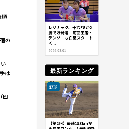
全順
レゾナック、十六FGが2
勝で好発進 前回王者・
デンソーも白星スタート
合宿の
＜...
2026.08.01
とい
最新ランキング
手は
野球
（四
【第2回】最速153kmか
ら営業マンへ。1滴も酒を