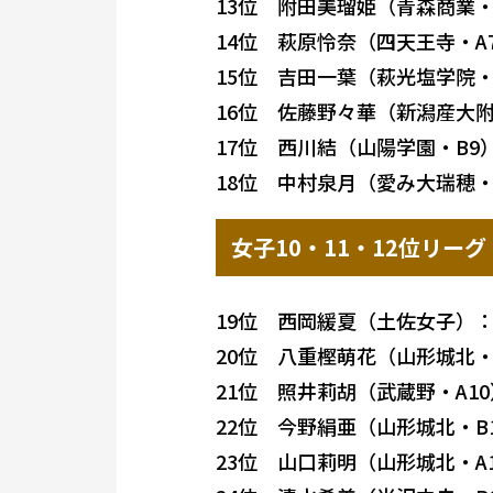
13位 附田美瑠姫（青森商業・
14位 萩原怜奈（四天王寺・A
15位 吉田一葉（萩光塩学院・
16位 佐藤野々華（新潟産大附
17位 西川結（山陽学園・B9
18位 中村泉月（愛み大瑞穂・
女子10・11・12位リーグ
19位 西岡緩夏（土佐女子）：
20位 八重樫萌花（山形城北・A
21位 照井莉胡（武蔵野・A10
22位 今野絹亜（山形城北・B1
23位 山口莉明（山形城北・A1