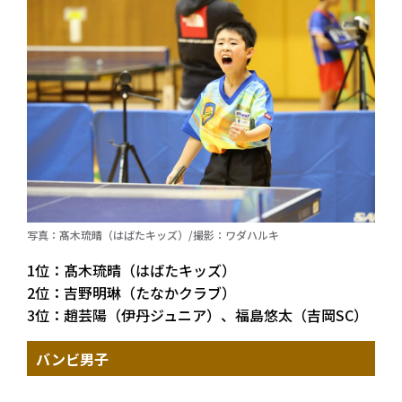
写真：髙木琉晴（はばたキッズ）/撮影：ワダハルキ
1位：髙木琉晴（はばたキッズ）
2位：吉野明琳（たなかクラブ）
3位：趙芸陽（伊丹ジュニア）、福島悠太（吉岡SC）
バンビ男子