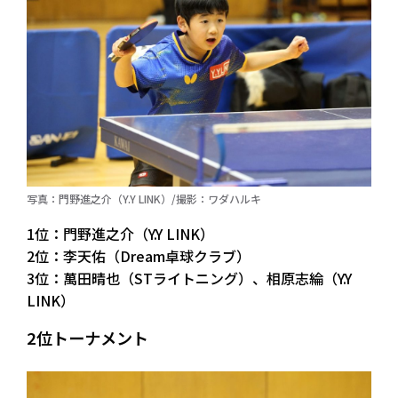
写真：門野進之介（Y.Y LINK）/撮影：ワダハルキ
1位：門野進之介（Y.Y LINK）
2位：李天佑（Dream卓球クラブ）
3位：萬田晴也（STライトニング）、相原志綸（Y.Y
LINK）
2位トーナメント