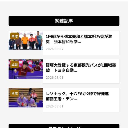
関連記事
1回戦から張本美和と橋本帆乃香が激
卓球
突 張本智和も参...
2026.08.02
篠塚大登擁する東都観光バスが1回戦突
卓球
破 トヨタ自動...
2026.08.01
レゾナック、十六FGが2勝で好発進
卓球
前回王者・デン...
2026.08.01