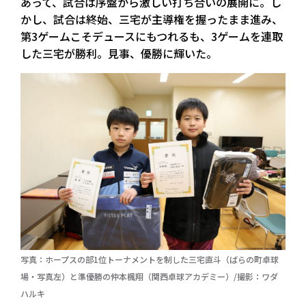
あって、試合は序盤から激しい打ち合いの展開に。し
かし、試合は終始、三宅が主導権を握ったまま進み、
第3ゲームこそデュースにもつれるも、3ゲームを連取
した三宅が勝利。見事、優勝に輝いた。
写真：ホープスの部1位トーナメントを制した三宅直斗（ばらの町卓球
場・写真左）と準優勝の仲本楓翔（関西卓球アカデミー）/撮影：ワダ
ハルキ