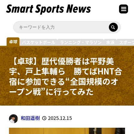
卓球
バスケットボール
ランニング・マラソン
水泳
スポー
【卓球】歴代優勝者は平野美
宇、戸上隼輔ら 勝てばHNT合
宿に参加できる“全国規模のオ
ープン戦”に行ってみた
和田遥樹
2025.12.15