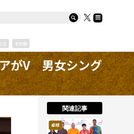
ニス
その他
ペアがV 男女シング
関連記事
卓球