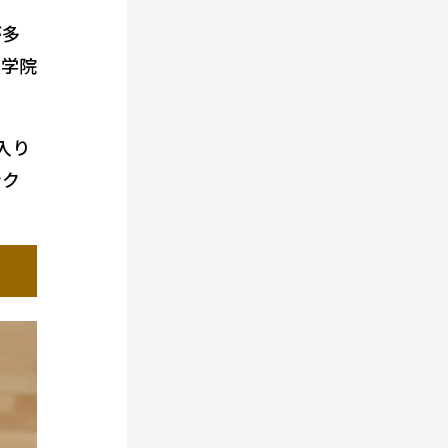
が多
西学院
入り
ンク