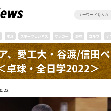
水泳
スポーツビジネス
サッカー
野球
ゴルフ
テ
ア、愛工大・谷渡/信田
＜卓球・全日学2022＞
0.22