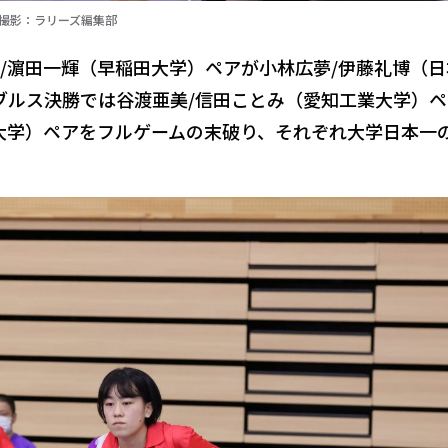
/撮影：ラリーズ編集部
/濵田一輝（早稲田大学）ペアが小林広夢/伊藤礼博（日
ダブルス決勝では谷渡亜美/信田ことみ（愛知工業大学）
大学）ペアをフルゲームの末破り、それぞれ大学日本一