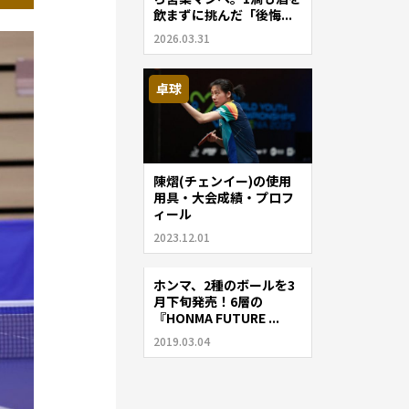
飲まずに挑んだ「後悔...
2026.03.31
卓球
陳熠(チェンイー)の使用
用具・大会成績・プロフ
ィール
2023.12.01
ホンマ、2種のボールを3
ゴルフ
月下旬発売！6層の
『HONMA FUTURE ...
2019.03.04