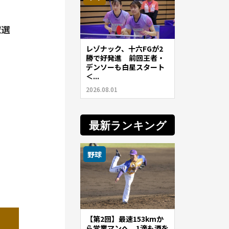
球選
レゾナック、十六FGが2
勝で好発進 前回王者・
デンソーも白星スタート
＜...
2026.08.01
最新ランキング
野球
【第2回】最速153kmか
ら営業マンへ。1滴も酒を