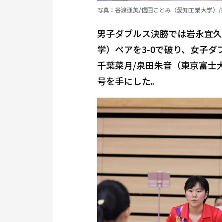
写真：谷渡亜美/信田ことみ（愛知工業大学）
男子ダブルス決勝では岩永宜久
学）ペアを3-0で破り、女子
千葉菜月/泉田朱音（東京富士
号を手にした。