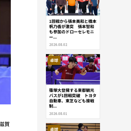
1回戦から張本美和と橋本
帆乃香が激突 張本智和
も参加のドローセレモニ
ー...
2026.08.02
卓球
篠塚大登擁する東都観光
バスが1回戦突破 トヨタ
自動車、東芝なども接戦
制...
2026.08.01
：滋賀
卓球