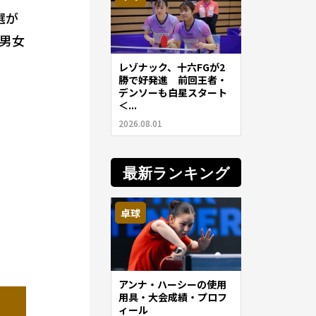
選が
男女
レゾナック、十六FGが2
勝で好発進 前回王者・
デンソーも白星スタート
＜...
2026.08.01
最新ランキング
卓球
アンナ・ハーシーの使用
用具・大会成績・プロフ
ィール