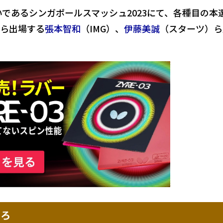
いであるシンガポールスマッシュ2023にて、各種目の本
ら出場する
張本智和
（IMG）、
伊藤美誠
（スターツ）ら
ころ