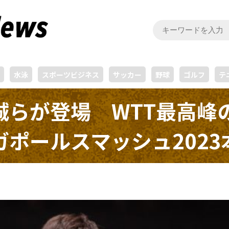
水泳
スポーツビジネス
サッカー
野球
ゴルフ
テ
誠らが登場 WTT最高峰
ポールスマッシュ202