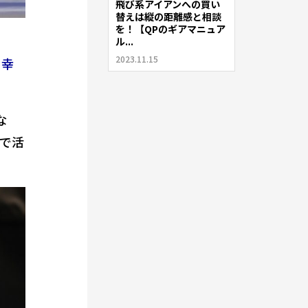
飛び系アイアンへの買い
替えは縦の距離感と相談
を！【QPのギアマニュア
ル...
2023.11.15
田幸
な
で活