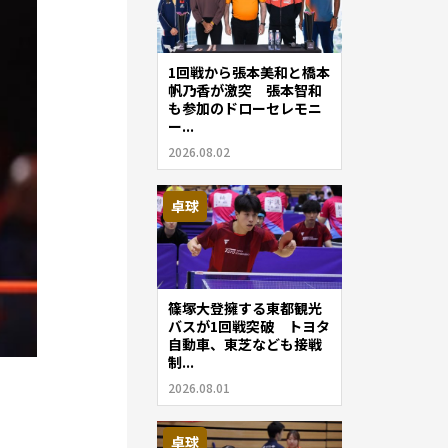
1回戦から張本美和と橋本
帆乃香が激突 張本智和
も参加のドローセレモニ
ー...
2026.08.02
卓球
篠塚大登擁する東都観光
バスが1回戦突破 トヨタ
自動車、東芝なども接戦
制...
2026.08.01
卓球