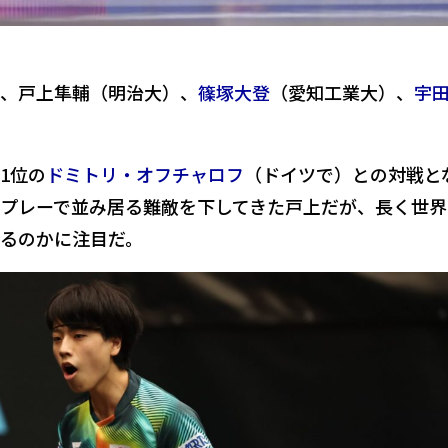
、戸上隼輔（明治大）、
篠塚大登
（愛知工業大）、
宇
1位の
ドミトリ・オフチャロフ
（ドイツで）との対戦と
プレーで並み居る難敵を下してきた戸上だが、長く世界
るのかに注目だ。