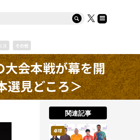
ニス
その他
の大会本戦が幕を開
3本選見どころ＞
関連記事
卓球