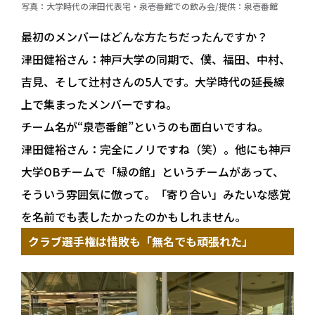
写真：大学時代の津田代表宅・泉壱番館での飲み会/提供：泉壱番館
最初のメンバーはどんな方たちだったんですか？
津田健裕さん：
神戸大学の同期で、僕、福田、中村、
吉見、そして辻村さんの5人です。大学時代の延長線
上で集まったメンバーですね。
チーム名が“泉壱番館”というのも面白いですね。
津田健裕さん：
完全にノリですね（笑）。他にも神戸
大学OBチームで「緑の館」というチームがあって、
そういう雰囲気に倣って。「寄り合い」みたいな感覚
を名前でも表したかったのかもしれません。
クラブ選手権は惜敗も「無名でも頑張れた」