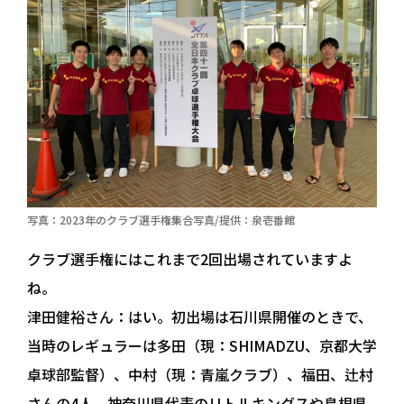
写真：2023年のクラブ選手権集合写真/提供：泉壱番館
クラブ選手権にはこれまで2回出場されていますよ
ね。
津田健裕さん：
はい。初出場は石川県開催のときで、
当時のレギュラーは多田（現：SHIMADZU、京都大学
卓球部監督）、中村（現：青嵐クラブ）、福田、辻村
さんの4人。神奈川県代表のリトルキングスや島根県