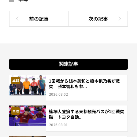
関連記事
1回戦から張本美和と橋本帆乃香が激
卓球
突 張本智和も参...
2026.08.02
篠塚大登擁する東都観光バスが1回戦突
卓球
破 トヨタ自動...
2026.08.01