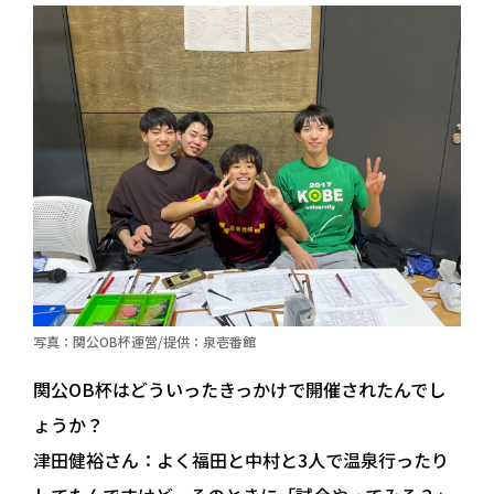
写真：関公OB杯運営/提供：泉壱番館
関公OB杯はどういったきっかけで開催されたんでし
ょうか？
津田健裕さん：
よく福田と中村と3人で温泉行ったり