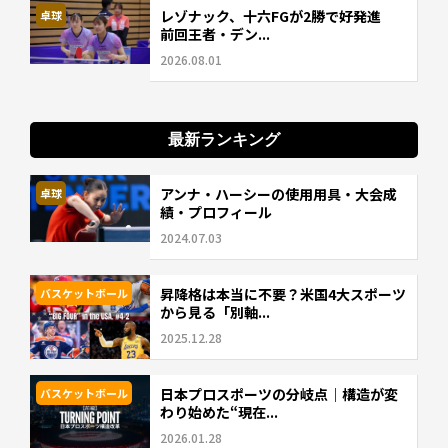
レゾナック、十六FGが2勝で好発進
卓球
前回王者・デン...
2026.08.01
最新ランキング
アンナ・ハーシーの使用用具・大会成
卓球
績・プロフィール
2024.07.03
昇降格は本当に不要？米国4大スポーツ
バスケットボール
から見る「別軸...
2025.12.28
日本プロスポーツの分岐点｜構造が変
バスケットボール
わり始めた“現在...
2026.01.28