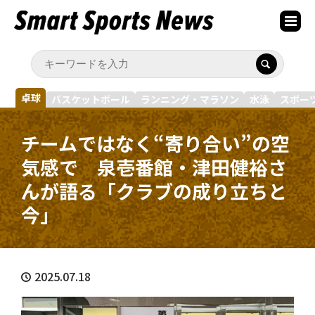
卓球
バスケットボール
ランニング・マラソン
水泳
スポー
チームではなく“寄り合い”の空
気感で 泉壱番館・津田健裕さ
んが語る「クラブの成り立ちと
今」
2025.07.18