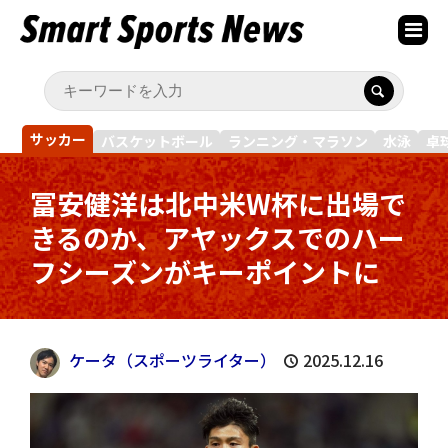
サッカー
バスケットボール
ランニング・マラソン
水泳
卓
冨安健洋は北中米W杯に出場で
きるのか、アヤックスでのハー
フシーズンがキーポイントに
ケータ（スポーツライター）
2025.12.16