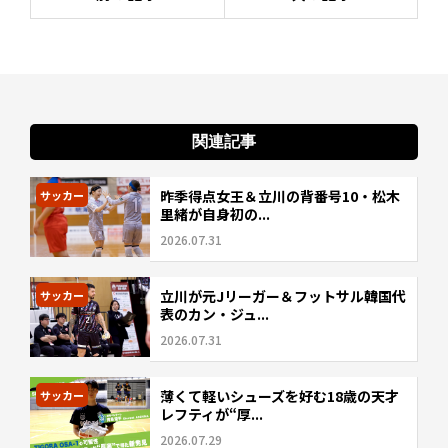
関連記事
昨季得点女王＆立川の背番号10・松木
サッカー
里緒が自身初の...
2026.07.31
立川が元Jリーガー＆フットサル韓国代
サッカー
表のカン・ジュ...
2026.07.31
薄くて軽いシューズを好む18歳の天才
サッカー
レフティが“厚...
2026.07.29