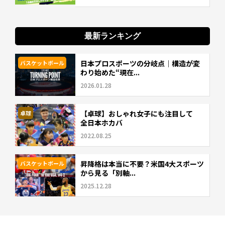
最新ランキング
日本プロスポーツの分岐点｜構造が変
バスケットボール
わり始めた“現在...
2026.01.28
【卓球】おしゃれ女子にも注目して
卓球
全日本ホカバ
2022.08.25
昇降格は本当に不要？米国4大スポーツ
バスケットボール
から見る「別軸...
2025.12.28