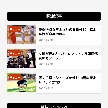
関連記事
昨季得点女王＆立川の背番号10・松木
サッカー
里緒が自身初の...
2026.07.31
立川が元Jリーガー＆フットサル韓国代
サッカー
表のカン・ジュ...
2026.07.31
薄くて軽いシューズを好む18歳の天才
サッカー
レフティが“厚...
2026.07.29
最新ランキング