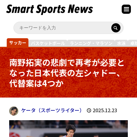
サッカー
バスケットボール
ランニング・マラソン
水泳
卓
南野拓実の悲劇で再考が必要と
なった日本代表の左シャドー、
代替案は4つか
ケータ（スポーツライター）
2025.12.23