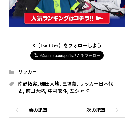
X（Twitter）をフォローしよう
サッカー
南野拓実
,
鎌田大地
,
三笘薫
,
サッカー日本代
表
,
前田大然
,
中村敬斗
,
左シャドー