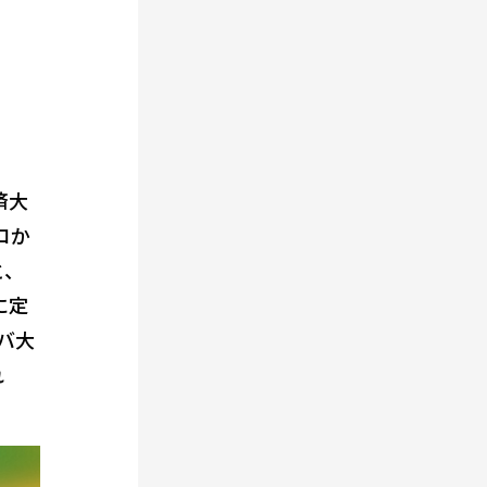
済大
ロか
と、
に定
バ大
れ