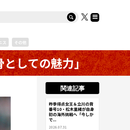
ニス
その他
骨としての魅力」
関連記事
昨季得点女王＆立川の背
サッカー
番号10・松木里緒が自身
初の海外挑戦へ「今しか
で...
2026.07.31