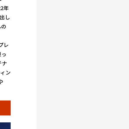
2年
出し
への
プレ
担っ
テナ
ティン
や