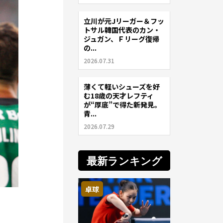
立川が元Jリーガー＆フッ
サッカー
トサル韓国代表のカン・
ジュガン、Ｆリーグ復帰
の...
2026.07.31
薄くて軽いシューズを好
サッカー
む18歳の天才レフティ
が“厚底”で得た新発見。
青...
2026.07.29
最新ランキング
卓球