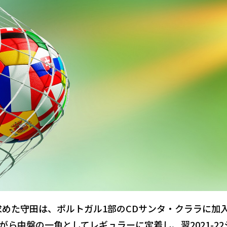
に求めた守田は、ポルトガル1部のCDサンタ・クララに加
ら中盤の一角としてレギュラーに定着し、翌2021-22