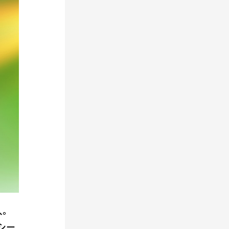
入。
シー