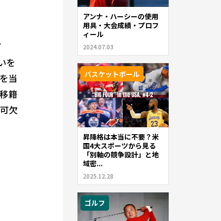
アンナ・ハーシーの使用
用具・大会成績・プロフ
ィール
イ
2024.07.03
いを
バスケットボール
を当
移籍
不可欠
昇降格は本当に不要？米
国4大スポーツから見る
「別軸の競争設計」と地
域密...
2025.12.28
ゴルフ