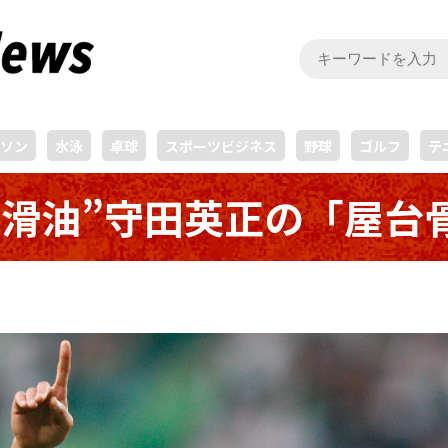
ソン
水泳
卓球
スポーツビジネス
野球
ゴルフ
テ
潤滑油”守田英正の「屋台