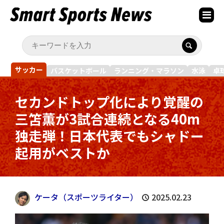
サッカー
バスケットボール
ランニング・マラソン
水泳
卓
セカンドトップ化により覚醒の
三笘薫が3試合連続となる40m
独走弾！日本代表でもシャドー
起用がベストか
ケータ（スポーツライター）
2025.02.23