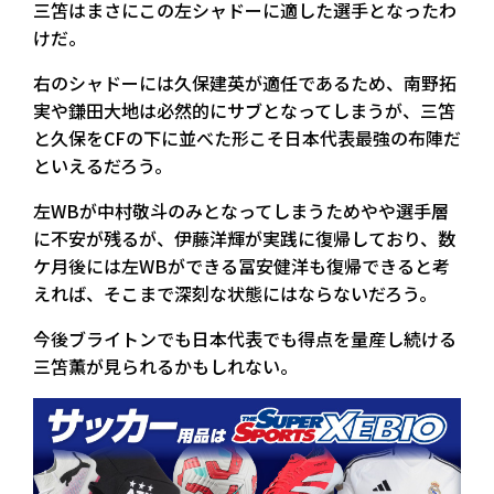
三笘はまさにこの左シャドーに適した選手となったわ
けだ。
右のシャドーには久保建英が適任であるため、南野拓
実や鎌田大地は必然的にサブとなってしまうが、三笘
と久保をCFの下に並べた形こそ日本代表最強の布陣だ
といえるだろう。
左WBが中村敬斗のみとなってしまうためやや選手層
に不安が残るが、伊藤洋輝が実践に復帰しており、数
ケ月後には左WBができる冨安健洋も復帰できると考
えれば、そこまで深刻な状態にはならないだろう。
今後ブライトンでも日本代表でも得点を量産し続ける
三笘薫が見られるかもしれない。