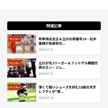
関連記事
昨季得点女王＆立川の背番号10・松木
サッカー
里緒が自身初の...
2026.07.31
立川が元Jリーガー＆フットサル韓国代
サッカー
表のカン・ジュ...
2026.07.31
薄くて軽いシューズを好む18歳の天才
サッカー
レフティが“厚...
2026.07.29