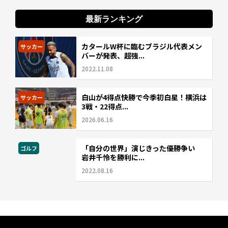
最新ランキング
カタールW杯に臨むブラジル代表メン
サッカー
バーが発表、超強...
2022.11.08
白山が4得点快勝で今季初白星！横浜は
サッカー
3戦・22得点...
2026.06.16
「自分の世界」演じきった優勝争い
ゴルフ
岩井千怜を勝利に...
2022.08.16