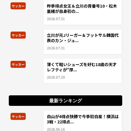
昨季得点女王＆立川の背番号10・松木
サッカー
里緒が自身初の...
2026.07.31
立川が元Jリーガー＆フットサル韓国代
サッカー
表のカン・ジュ...
2026.07.31
薄くて軽いシューズを好む18歳の天才
サッカー
レフティが“厚...
2026.07.29
最新ランキング
白山が4得点快勝で今季初白星！横浜は
サッカー
3戦・22得点...
2026.06.16