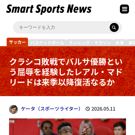
サッカー
バスケットボール
ランニング・マラソン
水泳
卓
クラシコ敗戦でバルサ優勝とい
う屈辱を経験したレアル・マド
リードは来季以降復活なるか
ケータ（スポーツライター）
2026.05.11