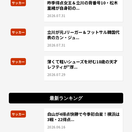
昨季得点女王＆立川の背番号10・松木
サッカー
里緒が自身初の...
2026.07.31
立川が元Jリーガー＆フットサル韓国代
サッカー
表のカン・ジュ...
2026.07.31
薄くて軽いシューズを好む18歳の天才
サッカー
レフティが“厚...
2026.07.29
最新ランキング
白山が4得点快勝で今季初白星！横浜は
サッカー
3戦・22得点...
2026.06.16