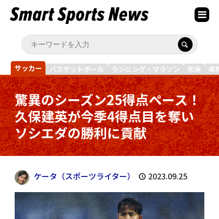
サッカー
バスケットボール
ランニング・マラソン
水泳
卓
驚異のシーズン25得点ペース！
久保建英が今季4得点目を奪い
ソシエダの勝利に貢献
ケータ（スポーツライター）
2023.09.25