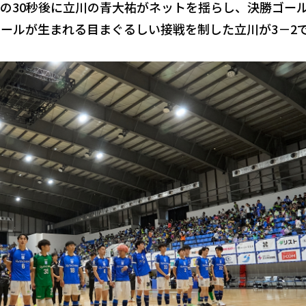
の30秒後に立川の青大祐がネットを揺らし、決勝ゴー
ゴールが生まれる目まぐるしい接戦を制した立川が3－2