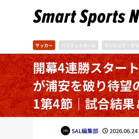
サッカー
バスケットボール
ランニング・マラ
開幕4連勝スター
が浦安を破り待望
1第4節｜試合結果
SAL編集部
2026.06.24