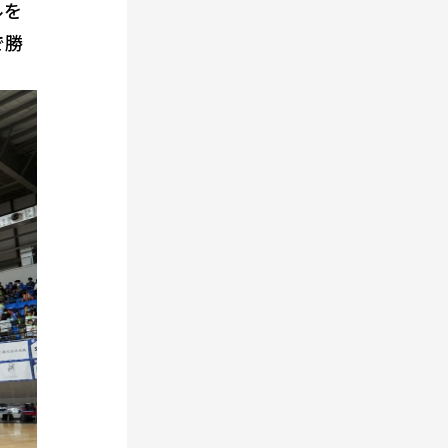
ルを
で勝