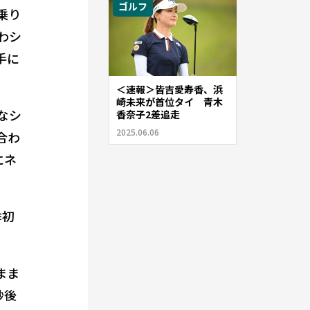
ゴルフ
乗り
わシ
手に
＜速報＞皆吉愛寿香、浜
崎未来が首位タイ 青木
なシ
香奈子2差追走
2025.06.06
合わ
にネ
季初
まま
秒後