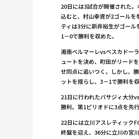
20日には3試合が開催された
込むと、村山幸資が2ゴールを
ティは3分に新井裕生がゴール
1－0で勝利を収めた。
湘南ベルマーレvsペスカドー
ュートを決め、町田がリードを
せ同点に追いつく。しかし、勝
ットを揺らし、3－1で勝利を
21日に行われたバサジィ大分
勝利。第1ピリオドに3点を先
22日には立川アスレティックF
終盤を迎え、36分に立川の宮