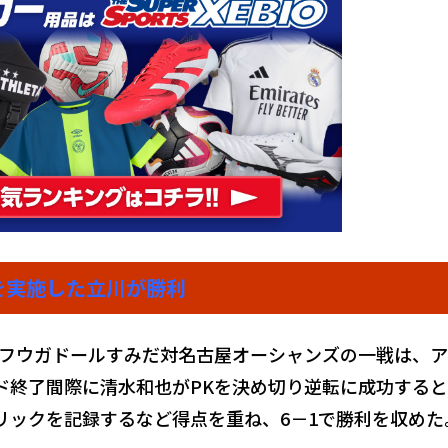
を実施した立川が勝利
フウガドールすみだ対名古屋オーシャンズの一戦は、
ド終了間際に清水和也がPKを決め切り逆転に成功すると
リックを記録するなど得点を重ね、6－1で勝利を収めた