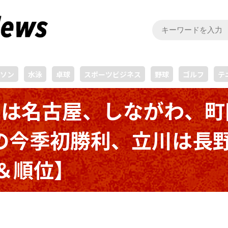
ソン
水泳
卓球
スポーツビジネス
野球
ゴルフ
テ
トは名古屋、しながわ、町
の今季初勝利、立川は長
＆順位】