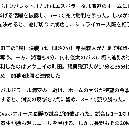
。ボルクバレット北九州はエスポラーダ北海道のホームに
挙げる活躍を披露し、5－0で完封勝利を飾った。しなが
を決めると、逃げ切りに成功し、シュライカー大阪を相
ラ町田の“境川決戦”は、開始2分に甲斐稜人が左足で強烈
奪う。一方、湘南も9分、内村俊太のパスに堀内迪弥が
利したのはアウェイの町田。礒貝飛那大が17分と35分
収め、開幕4連勝と達成した。
vsバルドラール浦安の一戦は、ホームの大分が待望の今
行すると、浦安の反撃を2点に留め、3－2で競り勝った。
Cvsボアルース長野の試合が開催された。試合は1－1の
川泰生が勝ち越しゴールを挙げる。しかし長野もその20