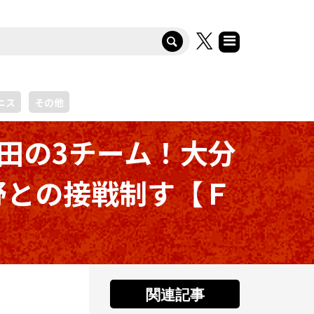
ニス
その他
田の3チーム！大分
野との接戦制す【Ｆ
関連記事