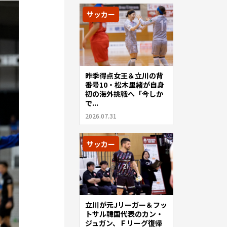
サッカー
昨季得点女王＆立川の背
番号10・松木里緒が自身
初の海外挑戦へ「今しか
で...
2026.07.31
サッカー
立川が元Jリーガー＆フッ
トサル韓国代表のカン・
ジュガン、Ｆリーグ復帰