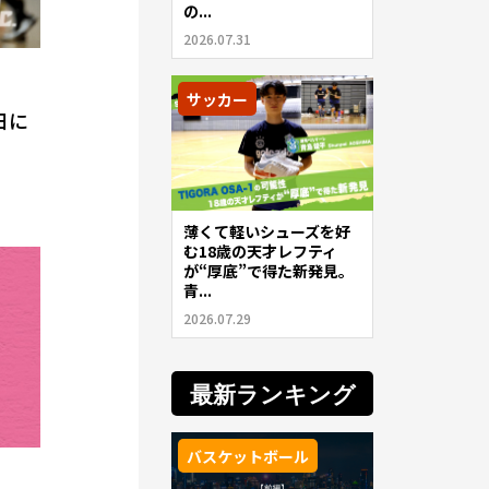
の...
2026.07.31
サッカー
日に
薄くて軽いシューズを好
む18歳の天才レフティ
が“厚底”で得た新発見。
青...
2026.07.29
最新ランキング
バスケットボール