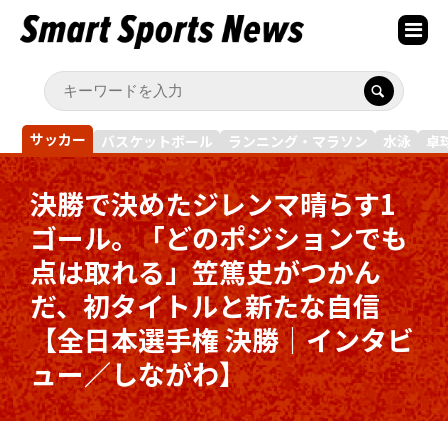
サッカー
バスケットボール
ランニング・マラソン
水泳
卓
決勝で決めたジレンマ晴らす1
ゴール。「どのポジションでも
点は取れる」笠篤史がつかん
だ、初タイトルと新たな自信
【全日本選手権 決勝｜インタビ
ュー／しながわ】