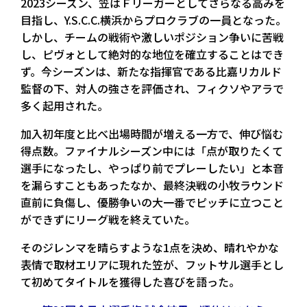
2023シーズン、笠はＦリーガーとしてさらなる高みを
目指し、Y.S.C.C.横浜からプロクラブの一員となった。
しかし、チームの戦術や激しいポジション争いに苦戦
し、ピヴォとして絶対的な地位を確立することはでき
ず。今シーズンは、新たな指揮官である比嘉リカルド
監督の下、対人の強さを評価され、フィクソやアラで
多く起用された。
加入初年度と比べ出場時間が増える一方で、伸び悩む
得点数。ファイナルシーズン中には「点が取りたくて
選手になったし、やっぱり前でプレーしたい」と本音
を漏らすこともあったなか、最終決戦の小牧ラウンド
直前に負傷し、優勝争いの大一番でピッチに立つこと
ができずにリーグ戦を終えていた。
そのジレンマを晴らすような1点を決め、晴れやかな
表情で取材エリアに現れた笠が、フットサル選手とし
て初めてタイトルを獲得した喜びを語った。