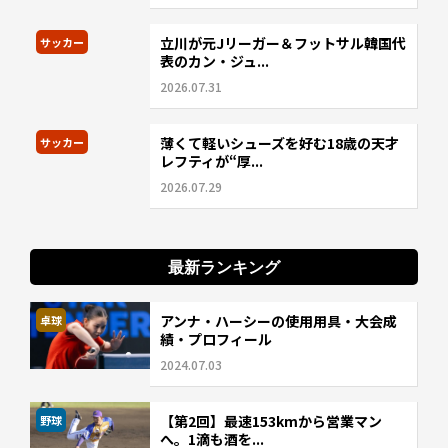
立川が元Jリーガー＆フットサル韓国代
サッカー
表のカン・ジュ...
2026.07.31
薄くて軽いシューズを好む18歳の天才
サッカー
レフティが“厚...
2026.07.29
最新ランキング
アンナ・ハーシーの使用用具・大会成
卓球
績・プロフィール
2024.07.03
【第2回】最速153kmから営業マン
野球
へ。1滴も酒を...