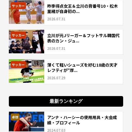
昨季得点女王＆立川の背番号10・松木
サッカー
里緒が自身初の...
2026.07.31
立川が元Jリーガー＆フットサル韓国代
サッカー
表のカン・ジュ...
2026.07.31
薄くて軽いシューズを好む18歳の天才
サッカー
レフティが“厚...
2026.07.29
最新ランキング
アンナ・ハーシーの使用用具・大会成
卓球
績・プロフィール
2024.07.03