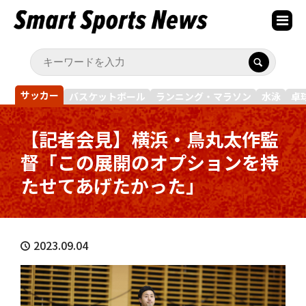
サッカー
バスケットボール
ランニング・マラソン
水泳
卓
【記者会見】横浜・鳥丸太作監
督「この展開のオプションを持
たせてあげたかった」
2023.09.04