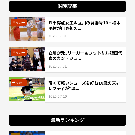
関連記事
昨季得点女王＆立川の背番号10・松木
サッカー
里緒が自身初の...
2026.07.31
立川が元Jリーガー＆フットサル韓国代
サッカー
表のカン・ジュ...
2026.07.31
薄くて軽いシューズを好む18歳の天才
サッカー
レフティが“厚...
2026.07.29
最新ランキング