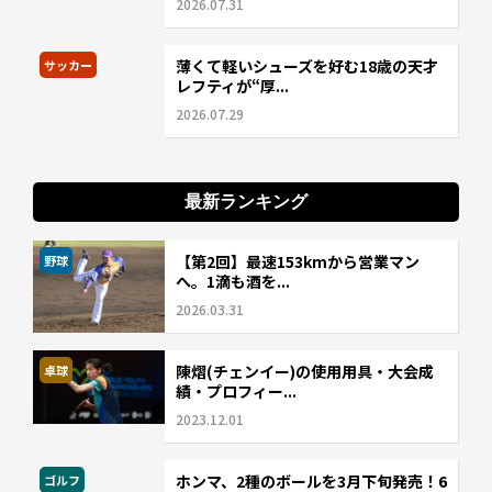
2026.07.31
薄くて軽いシューズを好む18歳の天才
サッカー
レフティが“厚...
2026.07.29
最新ランキング
【第2回】最速153kmから営業マン
野球
へ。1滴も酒を...
2026.03.31
陳熠(チェンイー)の使用用具・大会成
卓球
績・プロフィー...
2023.12.01
ホンマ、2種のボールを3月下旬発売！6
ゴルフ