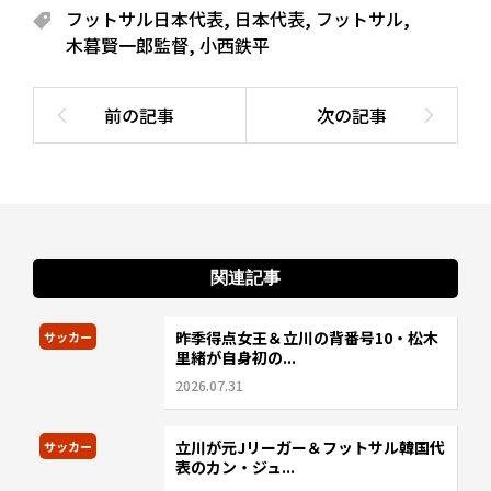
フットサル日本代表
,
日本代表
,
フットサル
,
木暮賢一郎監督
,
小西鉄平
関連記事
昨季得点女王＆立川の背番号10・松木
サッカー
里緒が自身初の...
2026.07.31
立川が元Jリーガー＆フットサル韓国代
サッカー
表のカン・ジュ...