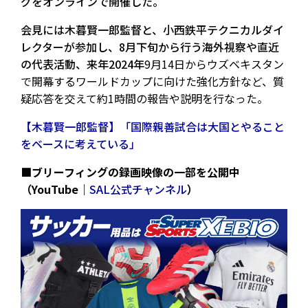
グをオンラインで開催した。
会見には木暮賢一郎監督と、小西鉄平テクニカルダイ
レクターが参加し、8月下旬から行う海外視察や直近
の代表活動、来年2024年
9月14日からウズベキスタン
で開幕するワールドカップに向けた強化方針など、質
疑応答を交えて約1時間の報告や説明を行なった。
【木暮賢一郎監督】「国際親善試合は大国とやること
をベースに考えている」
■ブリーフィングの録画映像の一部を公開中
（YouTube｜
SAL公式チャンネル
）