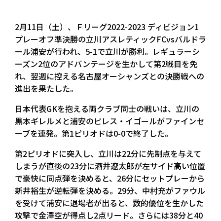
2月11日（土）、Ｆリーグ2022-2023 ディビジョン1
プレーオフ準決勝の立川アスレティックFCvsバルドラ
ール浦安が行われ、5-1で立川が勝利。レギュラーシ
ーズン2位のアドバンテージを生かして第2戦目を免
れ、翌週に控える名古屋オーシャンズとの決勝戦への
進出を果たした。
日本代表GKを抱える両クラブ同士の戦いは、立川の
黒本ギレルメと浦安のピレス・イゴールがファインセ
ーブを連発。第1ピリオドは0-0で終了した。
第2ピリオドに突入し、立川は22分に先制点を与えて
しまうが直後の23分に酒井遼太郎が左サイド高い位置
で豪快に同点弾を決めると、26分にセットプレーから
新井裕生が逆転弾を決める。29分、中村充がファウル
を受けて浦安に退場者が出ると、数的優位を生かした
攻撃で金澤空が得点し2点リード。さらには38分と40