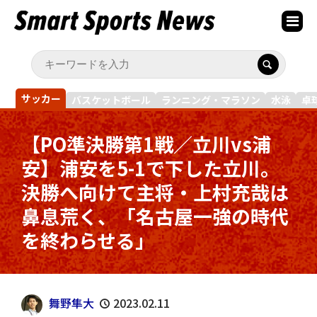
サッカー
バスケットボール
ランニング・マラソン
水泳
卓
【PO準決勝第1戦／立川vs浦
安】浦安を5-1で下した立川。
決勝へ向けて主将・上村充哉は
鼻息荒く、「名古屋一強の時代
を終わらせる」
舞野隼大
2023.02.11