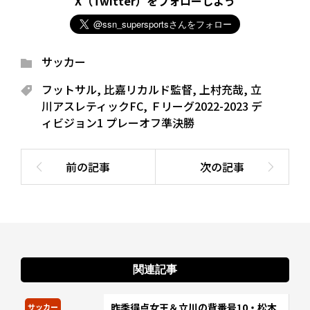
X（Twitter）をフォローしよう
サッカー
フットサル
,
比嘉リカルド監督
,
上村充哉
,
立
川アスレティックFC
,
Ｆリーグ2022-2023 デ
ィビジョン1 プレーオフ準決勝
関連記事
昨季得点女王＆立川の背番号10・松木
サッカー