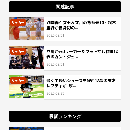
関連記事
昨季得点女王＆立川の背番号10・松木
サッカー
里緒が自身初の...
2026.07.31
立川が元Jリーガー＆フットサル韓国代
サッカー
表のカン・ジュ...
2026.07.31
薄くて軽いシューズを好む18歳の天才
サッカー
レフティが“厚...
2026.07.29
最新ランキング