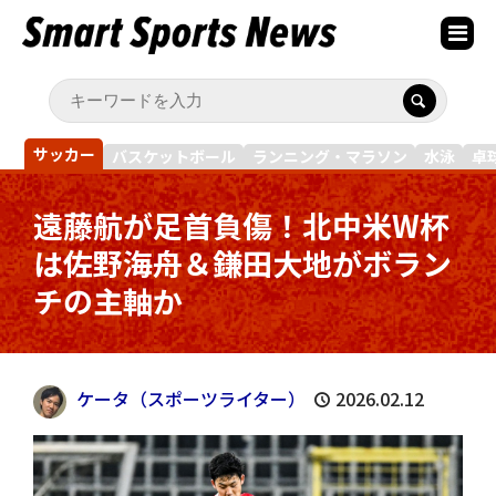
サッカー
バスケットボール
ランニング・マラソン
水泳
卓
遠藤航が足首負傷！北中米W杯
は佐野海舟＆鎌田大地がボラン
チの主軸か
ケータ（スポーツライター）
2026.02.12