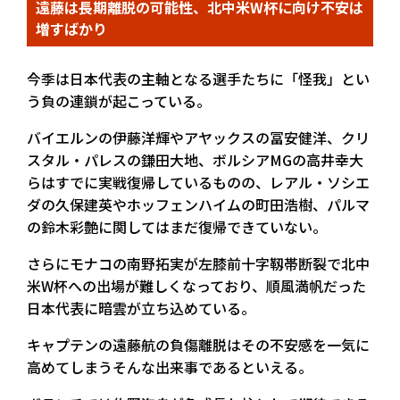
遠藤は長期離脱の可能性、北中米W杯に向け不安は
増すばかり
今季は日本代表の主軸となる選手たちに「怪我」とい
う負の連鎖が起こっている。
バイエルンの伊藤洋輝やアヤックスの冨安健洋、クリ
スタル・パレスの鎌田大地、ボルシアMGの高井幸大
らはすでに実戦復帰しているものの、レアル・ソシエ
ダの久保建英やホッフェンハイムの町田浩樹、パルマ
の鈴木彩艶に関してはまだ復帰できていない。
さらにモナコの南野拓実が左膝前十字靱帯断裂で北中
米W杯への出場が難しくなっており、順風満帆だった
日本代表に暗雲が立ち込めている。
キャプテンの遠藤航の負傷離脱はその不安感を一気に
高めてしまうそんな出来事であるといえる。