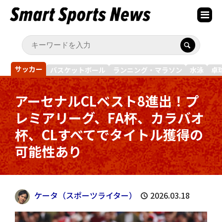
サッカー
バスケットボール
ランニング・マラソン
水泳
卓
アーセナルCLベスト8進出！プ
レミアリーグ、FA杯、カラバオ
杯、CLすべてでタイトル獲得の
可能性あり
ケータ（スポーツライター）
2026.03.18