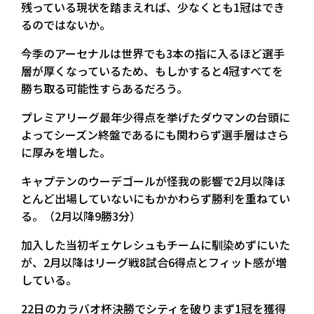
残っている現状を踏まえれば、少なくとも1冠はでき
るのではないか。
今季のアーセナルは世界でも3本の指に入るほど選手
層が厚くなっているため、もしかすると4冠すべてを
勝ち取る可能性すらあるだろう。
プレミアリーグ最年少得点を挙げたダウマンの台頭に
よってシーズン終盤であるにも関わらず選手層はさら
に厚みを増した。
キャプテンのウーデゴールが怪我の影響で2月以降ほ
とんど出場していないにもかかわらず勝利を重ねてい
る。（2月以降9勝3分）
加入した当初ギェケレシュもチームに馴染めずにいた
が、2月以降はリーグ戦8試合6得点とフィット感が増
している。
22日のカラバオ杯決勝でシティを破りまず1冠を獲得