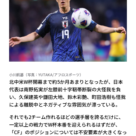
小川航基（写真：YUTAKA/アフロスポーツ）
北中米W杯開幕まで約5か月あまりとなったが、日本
代表は南野拓実が左膝前十字靭帯断裂の大怪我を負
い、久保建英や鎌田大地、鈴木彩艶、町田浩樹も怪我
による離脱中とネガティブな雰囲気が漂っている。
それでも2チーム作れるほどの選手層を誇るだけに、
一定以上の戦力でW杯本番を迎えられるはずだが、
「CF」のポジションについては不安要素が大きくなっ