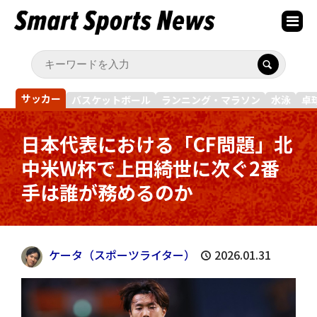
サッカー
バスケットボール
ランニング・マラソン
水泳
卓
日本代表における「CF問題」北
中米W杯で上田綺世に次ぐ2番
手は誰が務めるのか
ケータ（スポーツライター）
2026.01.31