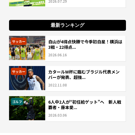
2026.07.29
最新ランキング
白山が4得点快勝で今季初白星！横浜は
サッカー
3戦・22得点...
2026.06.16
カタールW杯に臨むブラジル代表メン
サッカー
バーが発表、超強...
2022.11.08
6人中2人が“初任給ゲット”へ 新人戦
ゴルフ
覇者・藤本愛...
2026.03.06