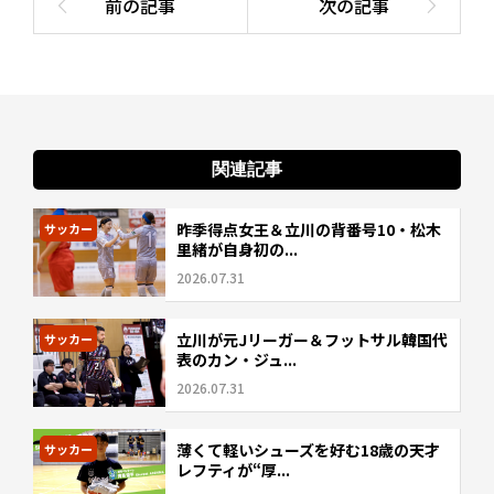
関連記事
昨季得点女王＆立川の背番号10・松木
サッカー
里緒が自身初の...
2026.07.31
立川が元Jリーガー＆フットサル韓国代
サッカー
表のカン・ジュ...
2026.07.31
薄くて軽いシューズを好む18歳の天才
サッカー
レフティが“厚...