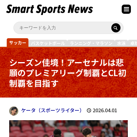
サッカー
バスケットボール
ランニング・マラソン
水泳
卓
シーズン佳境！アーセナルは悲
願のプレミアリーグ制覇とCL初
制覇を目指す
ケータ（スポーツライター）
2026.04.01