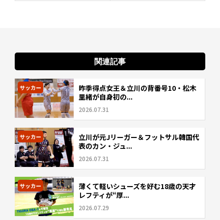
関連記事
昨季得点女王＆立川の背番号10・松木
サッカー
里緒が自身初の...
2026.07.31
立川が元Jリーガー＆フットサル韓国代
サッカー
表のカン・ジュ...
2026.07.31
薄くて軽いシューズを好む18歳の天才
サッカー
レフティが“厚...
2026.07.29