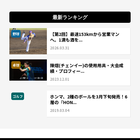
最新ランキング
【第2回】最速153kmから営業マン
野球
へ。1滴も酒を...
2026.03.31
陳熠(チェンイー)の使用用具・大会成
卓球
績・プロフィー...
2023.12.01
ホンマ、2種のボールを3月下旬発売！6
ゴルフ
層の『HON...
2019.03.04