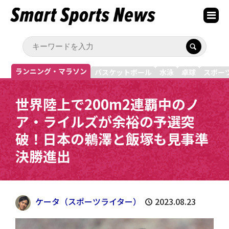
ランニング・マラソン
バスケットボール
水泳
卓球
スポー
世界陸上で200m2連覇中のノ
ア・ライルズが余裕の予選突
破！日本の鵜澤と飯塚も見事準
決勝進出
ケータ（スポーツライター）
2023.08.23