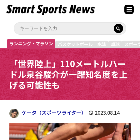
ランニング・マラソン
バスケットボール
水泳
卓球
スポー
「世界陸上」110メートルハー
ドル泉谷駿介が一躍知名度を上
げる可能性も
ケータ（スポーツライター）
2023.08.14