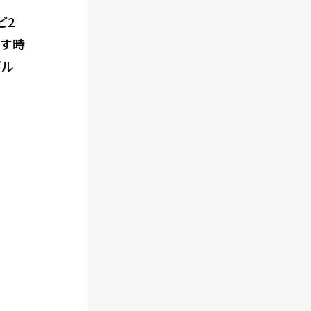
ど
2
こす時
グル