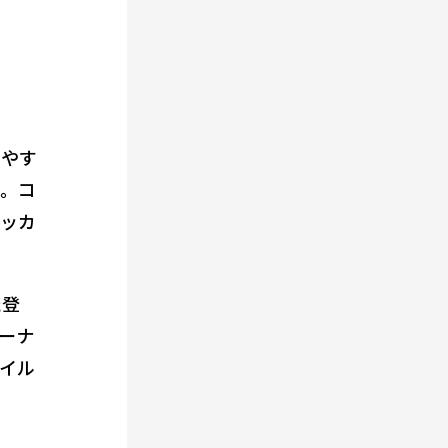
けやす
も。
コ
クッカ
た登
ーナ
イル