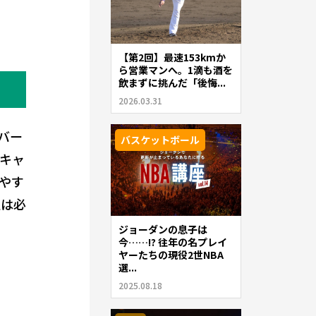
【第2回】最速153kmか
ら営業マンへ。1滴も酒を
飲まずに挑んだ「後悔...
2026.03.31
バー
バスケットボール
キャ
やす
人は必
ジョーダンの息子は
今……!? 往年の名プレイ
ヤーたちの現役2世NBA
選...
2025.08.18