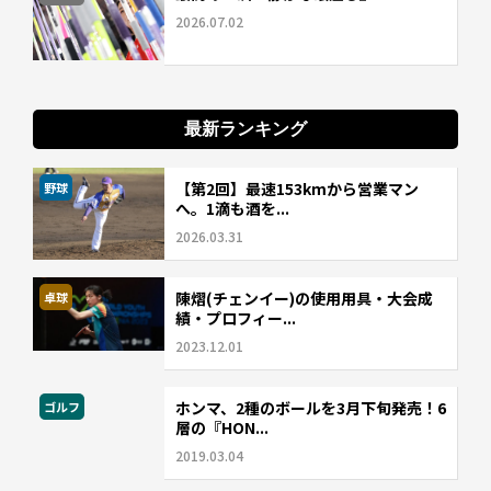
2026.07.02
最新ランキング
【第2回】最速153kmから営業マン
野球
へ。1滴も酒を...
2026.03.31
陳熠(チェンイー)の使用用具・大会成
卓球
績・プロフィー...
2023.12.01
ホンマ、2種のボールを3月下旬発売！6
ゴルフ
層の『HON...
2019.03.04