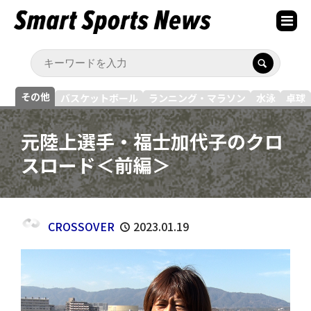
その他
バスケットボール
ランニング・マラソン
水泳
卓球
元陸上選手・福士加代子のクロ
スロード＜前編＞
CROSSOVER
2023.01.19