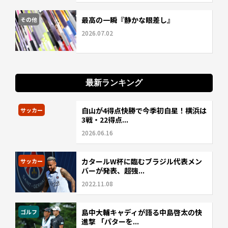
最高の一瞬『静かな眼差し』
その他
2026.07.02
最新ランキング
白山が4得点快勝で今季初白星！横浜は
サッカー
3戦・22得点...
2026.06.16
カタールW杯に臨むブラジル代表メン
サッカー
バーが発表、超強...
2022.11.08
島中大輔キャディが語る中島啓太の快
ゴルフ
進撃 「パターを...