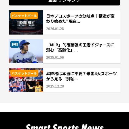
最新ランキング
日本プロスポーツの分岐点｜構造が変
バスケットボール
わり始めた“現在...
2026.01.28
「MLB」的確補強の王者ドジャースに
野球
潜む「高齢化」...
2025.01.06
昇降格は本当に不要？米国4大スポーツ
バスケットボール
から見る「別軸...
2025.12.28