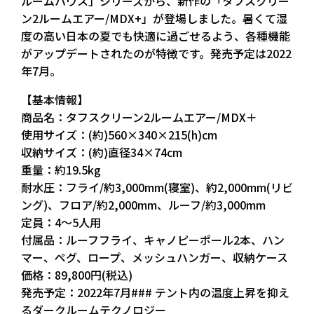
ルームハウス」シリーズから、新作の「タフスクリー
ン2ルームエアー/MDX+」が登場しました。暑くて湿
度の高い日本の夏でも快適に過ごせるよう、各種機能
がアップデートされたのが特徴です。発売予定は2022
年7月。
【基本情報】
商品名：タフスクリーン2ルームエアー/MDX＋
使用サイズ：(約)560×340×215(h)cm
収納サイズ：(約)直径34×74cm
重量：約19.5kg
耐水圧：フライ/約3,000mm(寝室)、約2,000mm(リビ
ング)、フロア/約2,000mm、ルーフ/約3,000mm
定員：4～5人用
付属品：ルーフフライ、キャノピーポール2本、ハン
マー、ペグ、ロープ、メッシュハンガー、収納ケース
価格：89,800円(税込)
発売予定：2022年7月### テント内の温度上昇を抑え
るダークルームテクノロジー