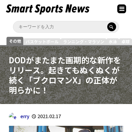
その他
バスケットボール
ランニング・マラソン
水泳
卓球
DODがまたまた画期的な新作を
リリース。起きてもぬくぬくが
続く「ブクロマンX」の正体が
明らかに！
erry
2021.02.17