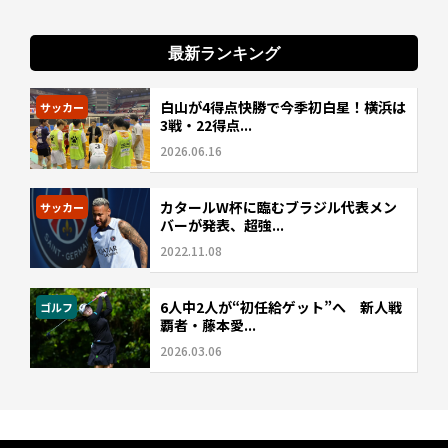
最新ランキング
白山が4得点快勝で今季初白星！横浜は
サッカー
3戦・22得点...
2026.06.16
カタールW杯に臨むブラジル代表メン
サッカー
バーが発表、超強...
2022.11.08
6人中2人が“初任給ゲット”へ 新人戦
ゴルフ
覇者・藤本愛...
2026.03.06