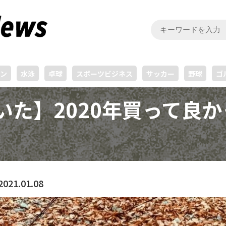
ン
水泳
卓球
スポーツビジネス
サッカー
野球
ゴ
に聞いた】2020年買って
2021.01.08