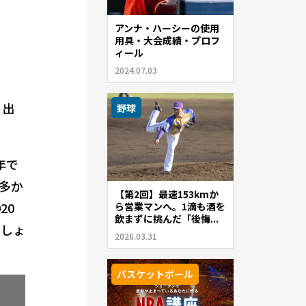
アンナ・ハーシーの使用
用具・大会成績・プロフ
ィール
2024.07.03
出
野球
年で
多か
【第2回】最速153kmか
20
ら営業マンへ。1滴も酒を
飲まずに挑んだ「後悔...
でしょ
2026.03.31
バスケットボール