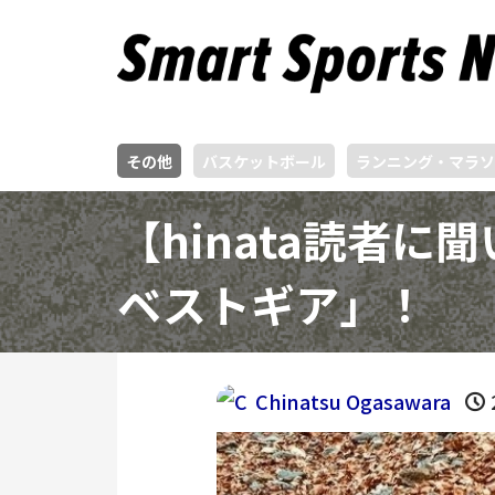
その他
バスケットボール
ランニング・マラソ
【hinata読者
ベストギア」！
Chinatsu Ogasawara