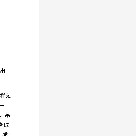
出
り揃え
ー
は、吊
を取
。成