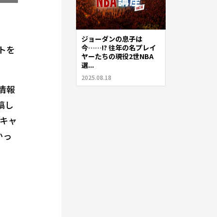
ジョーダンの息子は
今……!? 往年の名プレイ
ントを
ヤーたちの現役2世NBA
選...
2025.08.18
情報
稿し
キャ
かっ