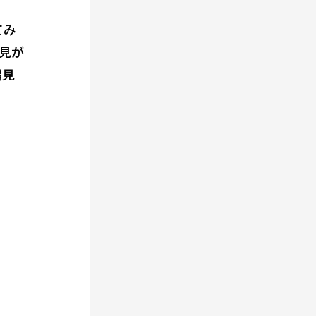
てみ
見が
偏見