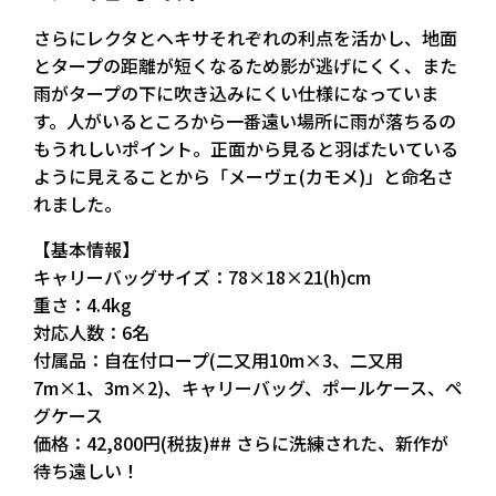
さらにレクタとヘキサそれぞれの利点を活かし、地面
とタープの距離が短くなるため影が逃げにくく、また
雨がタープの下に吹き込みにくい仕様になっていま
す。人がいるところから一番遠い場所に雨が落ちるの
もうれしいポイント。正面から見ると羽ばたいている
ように見えることから「メーヴェ(カモメ)」と命名さ
れました。
【基本情報】
キャリーバッグサイズ：78×18×21(h)cm
重さ：4.4kg
対応人数：6名
付属品：自在付ロープ(二又用10m×3、二又用
7m×1、3m×2)、キャリーバッグ、ポールケース、ペ
グケース
価格：42,800円(税抜)## さらに洗練された、新作が
待ち遠しい！