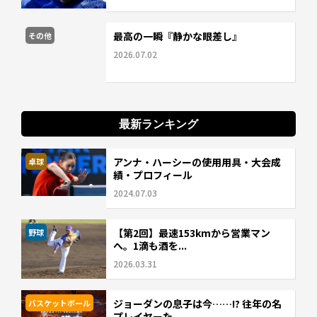
最高の一瞬『静かな眼差し』
その他
2026.07.02
最新ランキング
アンナ・ハーシーの使用用具・大会成
卓球
績・プロフィール
2024.07.03
【第2回】最速153kmから営業マン
野球
へ。1滴も酒を...
2026.03.31
ジョーダンの息子は今……!? 往年の名
バスケットボール
プレイヤーた...