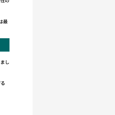
ン性の
は最
きまし
げる