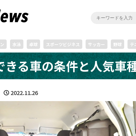
ン
水泳
卓球
スポーツビジネス
サッカー
野球
テ
できる車の条件と人気車
2022.11.26