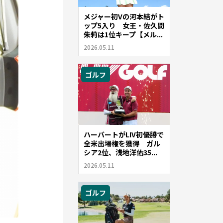
メジャー初Vの河本結がト
ップ5入り 女王・佐久間
朱莉は1位キープ【メル...
2026.05.11
ゴルフ
ハーバートがLIV初優勝で
全米出場権を獲得 ガル
シア2位、浅地洋佑35...
2026.05.11
ゴルフ