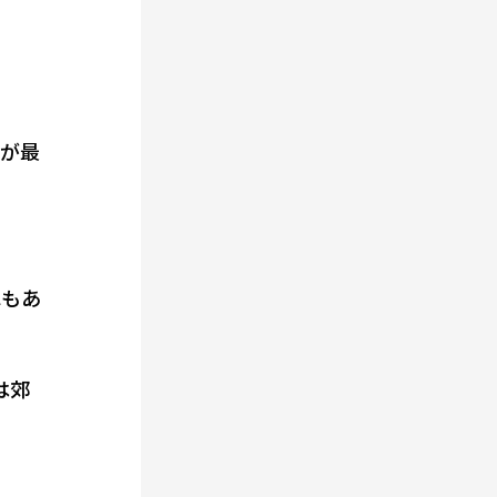
数が最
車もあ
は郊