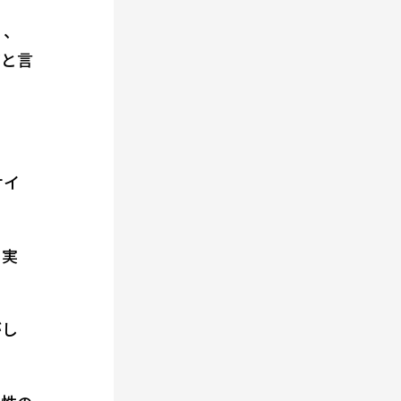
く、
だと言
サイ
、実
がし